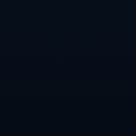
**实现梦想的背后**
大衛馬紹爾的愿望不仅是个人荣誉的追求，更是对国家队前景
的信心。一旦欧洲杯的大门再次向他敞开，他深知这是一个不
可多得的“重温梦境”的机会。
许多球员在职业生涯末期可能考虑较少承担压力，但马绍尔却
坚定反其道而行。相比于退役休息，他选择重返赛场，为年轻
队友加油打气。这种不忘初心的精神不仅感动了队友，更赢得
了广大球迷的支持。
**小结**