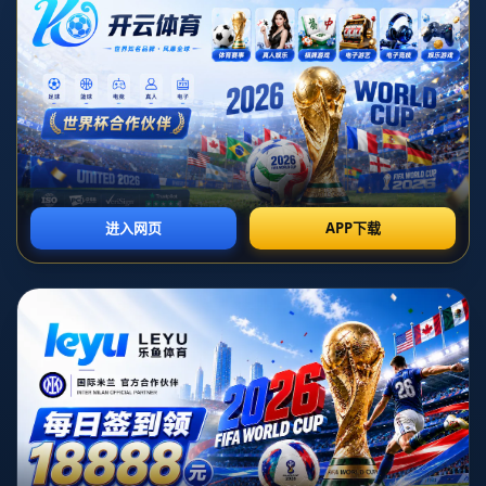
发布日期：2026-07-05T09:33:47+08:00
**前言**
每一位足球迷都知道，球员在国家队和俱乐部之间的选择永远
是充满挑战的。*大衛馬紹爾*，这位经验丰富的苏格兰门将，
最近表示愿意接受苏格兰国家队的紧急召唤，并渴望在2024年
欧洲杯上再次有所作为。本文将深入探讨他这一决定的原因及
其背后的深意。
**大衛馬紹爾的职业生涯与成就**
大衛馬紹爾在足球领域的成就不容小觑。他在俱乐部和国家队
中都屡建奇功，尤其是在苏格兰国家队中，他凭借多次精彩扑
救赢得了球迷的心。这位**优秀的门将**拥有丰富的大赛经
验，曾在欧洲杯预选赛中表现出色，为苏格兰打进2020年欧洲
杯立下战功。
**重新征战的决心**