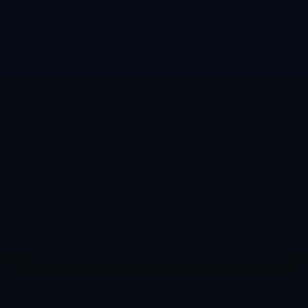
大衛馬紹爾的回归不仅是苏格兰足球的一则佳话，也是对职业
球员奉献精神的一种致敬。在2024年欧洲杯的赛场上，期待这
位老将为我们带来更多精彩时刻。*他这份重燃战意的热情*不
仅可能为苏格兰队注入新的活力，也将成为其他球员的榜样。
让我们共同期待他在未来赛事中的卓越表现。
上一篇 : 韓國國家隊世界杯參賽次數.
下一篇 : 西甲第5輪巴塞羅那vs皇家貝蒂斯前瞻
巴薩占優勢 貝蒂斯也不容小覷！.