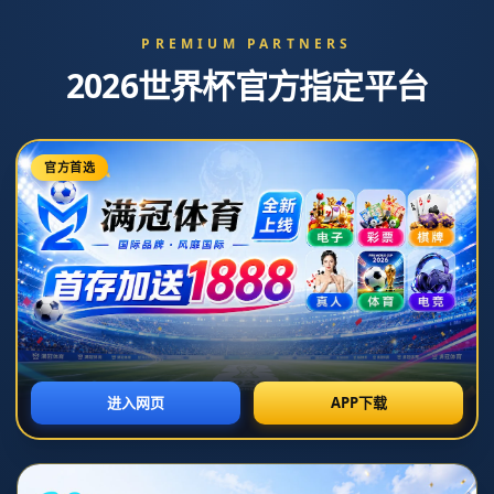
新闻中心
分类
CBA官方宣布趙睿因衝撞裁判被禁賽五場並罰款
十萬元人民幣.