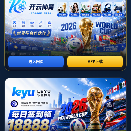
发布日期：2026-07-05T09:33:47+08:00
**CBA官方宣布赵睿因冲撞裁判被禁赛五场并罚款十万元人民
币：事件分析与深思**
近来，CBA联赛传来了一个令人震惊的消息：**赵睿**，这位
中国篮球的明星球员，由于在比赛中对裁判的冲撞行为，被
CBA官方处以禁赛五场及罚款十万元人民币的处罚。这一消息
不仅引发了篮球迷们的广泛关注，也在整个体育界引发了关于
运动员行为规范的深刻讨论。
### **事件背景与处罚原因**
赵睿是CBA联赛中备受瞩目的年轻球员，但他的这次行为却给
自己和球队带来了严重的后果。在一场关键比赛中，他因对裁
判的判罚不满，情绪失控，直接与裁判发生身体接触。CBA官
方声明中指出，**保护裁判的权威和比赛的公平性**是联赛组
织的底线，任何球员的过激行为都将面临严厉惩罚。此次对赵
睿的禁赛和罚款，无疑是在向所有球员发出一个明确的信号：
赛场纪律必须得到尊重，任何违规行为都将被严肃处理。