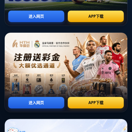
### **深远影响与各方反应**
这次事件对赵睿及其所在球队的影响不容小觑。**禁赛五场**
不仅意味着球队在未来几场比赛中将失去一名关键球员，也可
能影响整个赛季的排名和士气。同时，这个处罚决定也引发了
各方的讨论。一些球迷认为，赵睿是因为热爱篮球而情绪失
控，因此不该被过于严厉地批判；而另一些人则认为，作为职
业运动员，应具备更高的**职业素养与自控能力**。