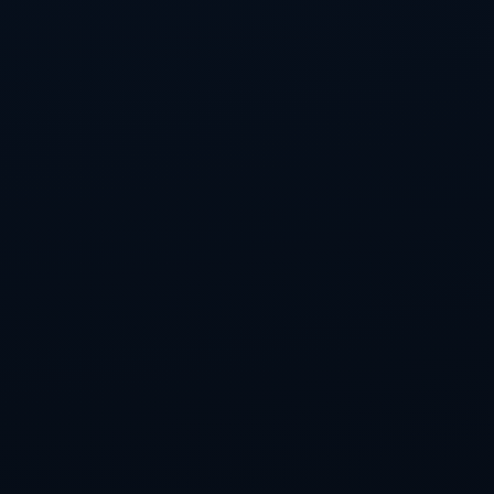
的训练和战术布局**，安切洛蒂塑造了一支支强大的战斗集
程中不断突破自我，真正实现自身价值。正如他所言，“每场