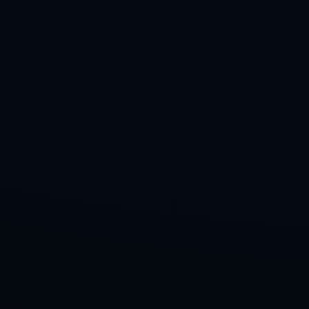
上一篇 : 主場落後遭噓！小蜜蜂主帥：球迷是認真的？
下一篇 : 英媒曝利物浦強烈要求 裁判公司將發布比賽音