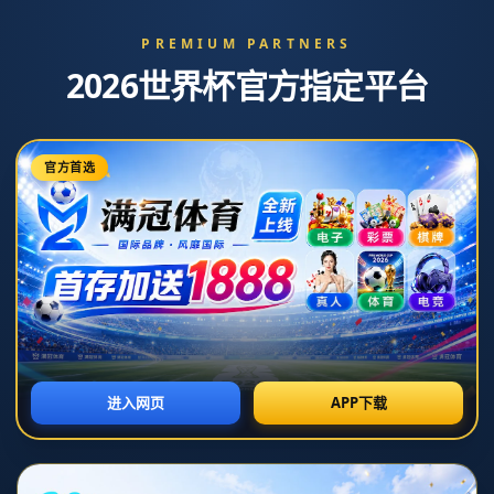
新闻中心
分类
拉科布分享：傳奇人物Logo男幾分鐘觀察 就決定
選中克萊.