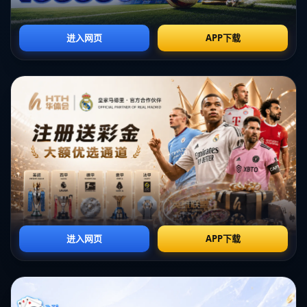
判断力，例如他选中科比·布莱恩特和帮助孟菲斯灰熊构建核
心。
除了克莱本身的优势，这一选秀决定也与勇士队的战略方向相
符。当时，勇士队急需一位**能够稳定得分的射手，同时具备
防守韧性**的球员。在汤普森的加盟后，他与斯蒂芬·库里组成
的“水花兄弟”组合，成为勇士队进攻体系中的核心力量，为球队
赢得多个总冠军立下汗马功劳。
**这个选秀故事不仅是韦斯特眼光的一个实例，更是管理层决
策艺术的体现**。在NBA这个充满不确定性的舞台上，娴熟的
决策能力和时机把控是至关重要的。而韦斯特对克莱·汤普森的
“快准狠”选中，不仅为勇士队注入了新鲜血液，也为整个NBA选
秀带来了深刻的启示。通过对球员的深度分析和对球队未来发