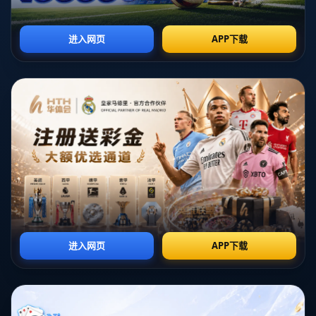
**市場對比案例分析**
在比較價格上，我們可以参照類似位置和才華的球員。以**德