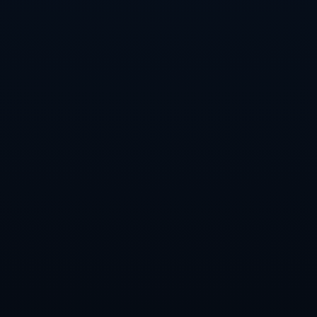
一位未來的中場翹楚，也讓人對其估價策略提出質疑。在競爭
愈發激烈的足球市場中，思考如何合理評估並司效用自身資
源，成為俱樂部需要面對的重大課題。