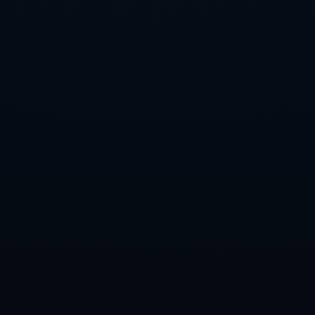
这场比赛增添了不少看点。作为中超联赛中的传统强队，北京国安一直以*
调整和提升的警钟。尽管如此，国安的几次进攻尝试仍然让人看到了他们
战略意义。通过这场胜利，球队不仅进一步提升了士气，也在与其他争冠
*中显得尤为重要。他们在赛季初的全盘布局和引援策略，已然开始显现出
。通过对球队战术体系的持续优化以及精准的外援引进，他们逐渐跻身于
个球队的表现。这种现象在**中超赛场**上并不多见，这也为其他球队
程度非比寻常，不仅为球迷献上了一场视觉盛宴，还为球队未来的发展注
送出8個蓋帽 恩比德因兩次技術犯規被驅逐 76人戰勝馬刺.
不易.