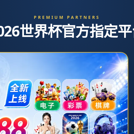
首页
关于我们