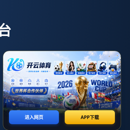
产品中心
新闻动态
联系我们