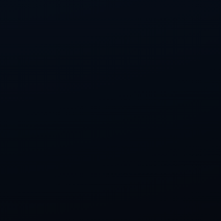
*攻防均衡**著称。然而，在这场比赛中，他们未能有效
的潜力，只是欠缺了一点运气和临门一脚的精准。
球队的竞争中占据了先机。同时，河南嵩山龙门还展示了其
显著的成效。
中超联赛的强队行列。多拉多的例子便是一个典型的成功案
如何在竞争中寻找新的突破提供了宝贵的经验。
入了新的动力。迫不及待想看到两队在未来比赛中展现更多