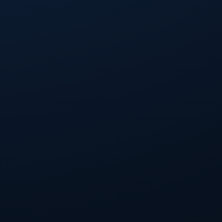
乐部的关注。然而，本赛季合同即将到期的他，利用这一机