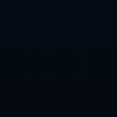
合作**，也是球迷们期待已久的中场组合。这一转会决定必将成为*足球
可能性。
馬赫雷斯錯失絕殺點球.
送出8個蓋帽 恩比德因兩次技術犯規被驅逐 76人戰勝馬刺.