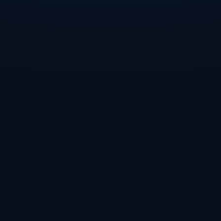
*，对于奥亚尔来说，无疑是一次全新的冒险，而对于罗马队而言，则是一
创造力方面表现平平。*奥亚尔的到来，正好补足了这块短板。*他的技
能够有效地组织球队的进攻，这对于罗马队的战术部署而言是巨大的利好
单的决定。事实上，这一选择正是奥亚尔对自己职业生涯的深思熟虑结果。
大的吸引力。
尔洛免费加盟尤文图斯**。同样是在合同到期后选择新的俱乐部，这样的
在意甲和欧洲赛场上的佳绩。