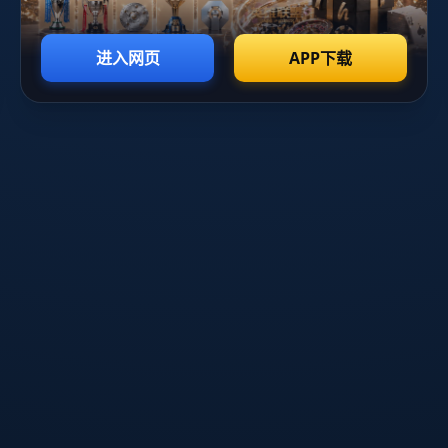
奧亞爾免費加盟羅馬！.
发布日期：2026-07-05T09:33:47+08:00
闻**
那些让人为之兴奋的球员交易上。在这个背景下，*奥亚尔免费加盟罗马
产生了深远影响。