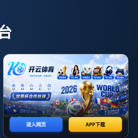
产品中心
新闻动态
联系我们