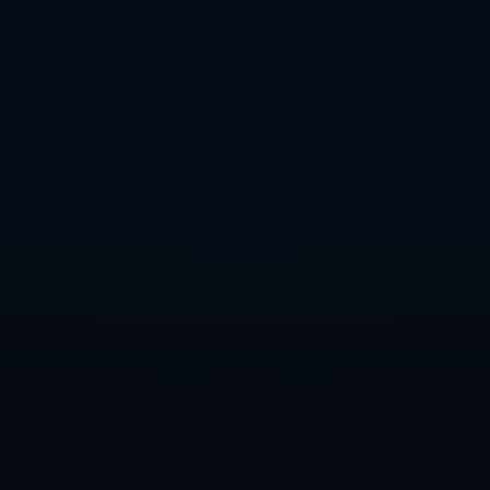
商业考量也成为转会决策的重要组成部分。对于一些俱乐部而言，签下一
助商兴趣等因素都将在球员身价中得到反映，因此像格拉利什这样具备广泛
球商业化的深入，一个球员在场外的影响力不容忽视。格拉利什凭借其在
了无形的**商业价值**。他的职业操守、社交平台的粉丝互动，以及个
表现、市场需求和商业价值**，我们可以清晰地看到他为何能达到如此高
什的高身价自有其道理。
前各自都有過這一輝煌成就.
破門！送曼聯連敗！.