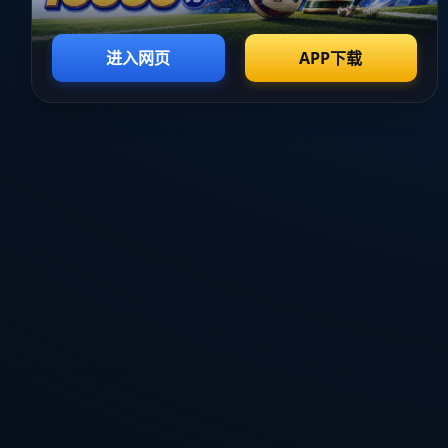
< 返回列表
**格拉利什为什么值1亿：深入解析其价值背后的逻辑**
在当今的足球世界，转会费往往成为球员价值的直接体现
由。本文将围绕格拉利什的综合能力、市场需求以及商业价
**球场上的杰出表现**
格拉利什作为一名出色的中场球员，他在球场上的表现令人瞩
打破对手的防线，还能为球队创造出众多得分机会。此外
与此同时，格拉利什的**比赛意识**和**稳定性**也
的表现，使得他逐渐成为球队的核心，而球队的成绩也得
**市场需求及球队战略**
格拉利什的高昂转会费不仅反映了他的个人能力，也反映
格拉利什正是这样一位可在中场位置提供即战力的球员。