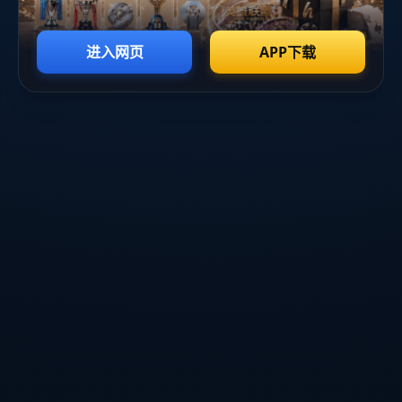
格拉利什為什麼值1億.
发布日期：2026-07-05T09:33:47+08:00
。对于许多人来说，格拉利什转会费高达1亿英镑的消息曾令人惊讶。然而
值等多个方面，剖析他为何值1亿英镑。
目。首先，他以自己的**控球能力**和**创造力**闻名。在比赛中
，他的持球技术在与防守球员的对抗中总能脱颖而出，使他成为英超联赛
为其增色不少。他在场上总能保持高水平的发挥，无论是在关键比赛中还是
到了保证。
了市场需求和球队战略的选择。随着英超联赛的发展，各大俱乐部都在渴