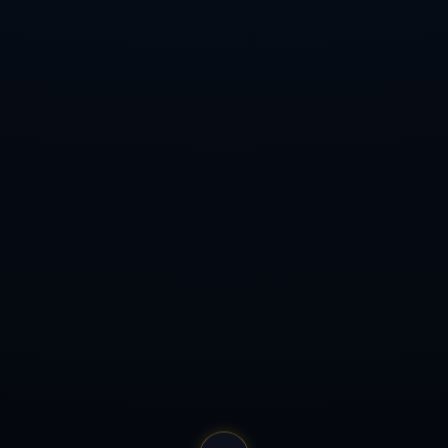
米、AC米蘭等感受到壓力。
不過另一方面，也有聲音指出亞特蘭大是否會輕易放人？畢竟
球隊才剛剛重整旗鼓，作為建隊核心的庫普梅納斯一旦離開，
對球隊整體打法勢必產生深遠影響。
*無論結局如何，庫普梅納斯這位荷蘭才俊的名字，無疑已成為
今夏轉會市場的熱點話題，其去向極有可能牽動2023/2024賽季
意甲格局的變動！*
上一篇 : 孫興慜成熱刺絕對功勛！9年躋身隊史
第5射手，卻仍無冠軍光環.
下一篇 : 近14輪僅1勝！切爾西倫敦德比慘敗再
寫新恥辱紀錄.
友情链接：
九游体育
广东省佛山市南海区桂城街道
010-5958417
Copyright 2024
九游体育(JIUYOU SPORTS)官方网站-登陆入口
All
Rights by
九游体育