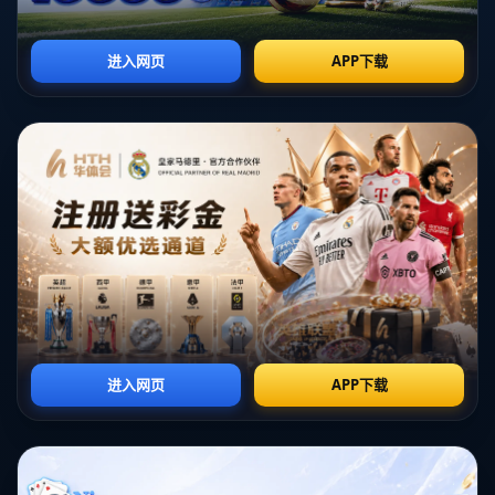
場上的耀眼明星。他不僅能夠在中場指揮若定，擔當組織核
心，更有著出色的遠射和定位球能力。上賽季，他為亞特蘭大
貢獻了可觀的進球和助攻，數據顯示，他參與了球隊超過30%的
進球，比肩眾多意甲中場精英。
亞特蘭大向來以培養人才見長，**庫普梅納斯已成為這支"黑馬
之隊"的重要建築石**。據球評家分析，他的綜合特質非常適合
同時兼具技術及強對抗的意甲聯賽，這樣的球員自然吸引尤文
圖斯這樣的大球隊前來挖掘。
---
### 尤文5000萬歐元大手筆，為何選中庫普梅納斯？
作為意甲傳統強權，尤文图斯選擇庫普梅納斯進行重點引援，
並願意花費高達**5000萬歐元**的轉會費，絕非偶然。這恰恰
反映了尤文當前在中場配置上的迫切需求。