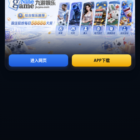
后，穆伊的优异表现令人期待其未来的发挥，而武漢卓爾虽然
未能取胜，但其团队协作和顽强精神也预示了未来的可能性。
上一篇 : 中國進球被否定！亞洲杯裁判爭議？.
下一篇 : 羅斯在芝加哥快閃花店中現身高舉
MVP獎杯的瞬間.
友情链接：
九游体育