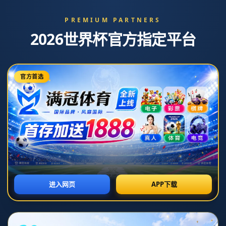
新闻中心
分类
中超第11輪武漢卓爾1-2上海上港 阿瑙破門傷退穆
伊首秀完成進球.