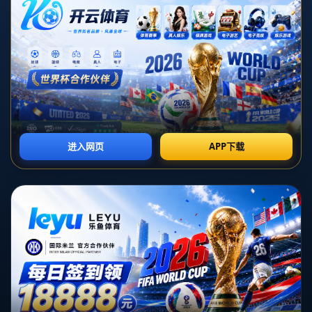
发布日期：2026-07-05T09:33:47+08:00
在中超第11轮比赛中，武漢卓爾与上海上港进行了一场精彩对
决，**最终比分1-2**，上海上港取得胜利。然而，这场比赛不
仅比分引人注目，还因为两位关键球员——阿瑙托维奇和穆伊
的不同表现成为焦点。这场比赛揭示了球队赛季的潜在趋势，
引发了球迷和分析师们的热议。
**阿瑙托维奇的表现**无疑是上海上港在这场比赛中取得领先
的关键。他凭借出色的个人能力率先为球队攻入一球，为整场
比赛定下了基调。然而，不幸的是，阿瑙在比赛中受伤，被迫
提前退场。这一变故对球队的战术布局产生了直接影响，他的
缺席不仅让上港的前场进攻面临挑战，也令球迷对他接下来的