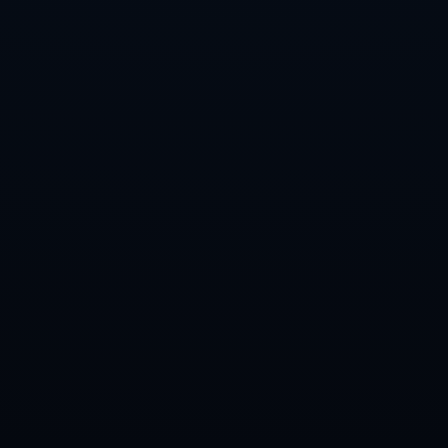
都能充分发挥出自己的特点，成为球队争冠的重要力量。
总结：
综上所述，巴萨本赛季在西甲联赛中独占鳌头的原因主要归结
于其独特的战术风格、球员个人能力的提升、良好的心理素质
以及教练的有效战略调整等多个方面。每一个因素都在为球队
的整体表现提供了强有力的支持，使其在与皇马的竞争中领先
达到了12分的巨大优势。
展望未来，若巴萨能够保持当前的状态与表现，他们将在争冠
道路上继续稳步前行，极有可能夺得本赛季的西甲冠军。同
时，负面的竞争也会促使其他对手反思与进步，对整个联赛的
发展而言，都是一场香艳的较量。无论结果如何，巴萨展现出
的强大实力与团队精神都将在历史上留下光辉的一页。
上一篇 : 2022世界杯韩国队全力以赴的赛程挑
战与出线希望之路
下一篇 : 告别球王贝利82岁辉煌人生球迷齐聚
缅怀荣耀
友情链接：
九游体育
广东省佛山市南海区桂城街道