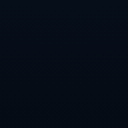
行分析，还依据球队自身情况及时调整阵容，从而确保了球队
最佳的阵容配置和战术执行。教练对年轻球员的大胆使用，使
得球队的活力常伴，提升了比赛的观赏性与效果。
此外，教练在比赛中的临场指挥能力也相当出色，能够根据场
上情况变化快速做出调整，使得球队在关键时刻保持竞争力。
他们适时进行换人调整，充分利用每个球员的特点来应对不同
的战局，使得巴萨在对抗中始终保持优势。这样的指挥能力降
低了球队面对强敌时的风险，也使得巴萨在比赛中多了几分胜
算。
最后，教练员的培养机制也在不断完善，巴萨着重注重全队的
战术培训，让每位球员都理解球队理念与战术思想，确保每位
球员都能适应教练的指令。球队内外的和谐氛围，让每个球员