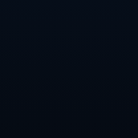
惯，以及与之相关的生活方式，都会在比赛中体现出来。这种
多样性，使得比赛不仅仅是体育竞技，更是文化的交流与传
递。观众通过比赛，能够感受到不同国家和地区的文化精髓。
同时，乒乓世界杯也能有效促进国家间的友谊。体育能够超越
国界，结合国家间的竞争与合作，在良性互动中加强联系。通
过赛场，选手不仅是竞争对手，也可能成为朋友，形成伙伴关
系。这种关系的建立将有助于加强各国间的理解，促进“体育外
交”的发展。
总结：
乒乓世界杯作为全球顶尖乒乓球盛宴，所承载的不仅是竞技的
荣耀，还有背后深厚的文化底蕴和国际友谊。随着赛事的临
近，我们能够感受到来自各国选手的努力和拼搏，而观众的热