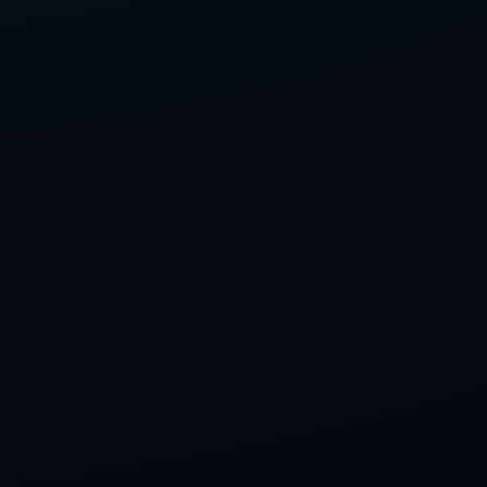
 是否公开赔率变动记录和结算规则，这些都直接决定了“赢
 不轻信所谓“内部操盘” “必中方案”等信息，这些看似常
体到操作层面，一是学会将“看球的热情”和“下注的冷静”
金管理规则并写下来，在大额投注前提醒自己“是否违反了预
的情绪漩涡，变成一个可以锻炼判断力和自控力的场域，而不