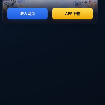
当前位置：
首页
>
新闻中心
例
和串关玩法，世界杯竞猜已经从“随手玩玩”的娱乐，演变
因素。基于历届赛事的真实案例，对世界杯竞猜平台进行一
台。无论外壳多么花哨，其核心都离不开两个关键词 赔率
，东道主对阵实力更强的欧洲劲旅，平台给出主胜3 5倍
已将主胜的真实概率压得很低。表面上赔率是玩家的机会 实际
划算”。其实，对于长期参与者来说，真正值得关注的并不
。但大部分玩家并未建立这一意识，只是跟着情绪下注，这
在初盘阶段给出看似“合理”的让球与赔率，如强队让一球