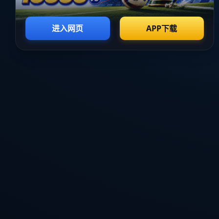
< 返回列表
世界杯竞猜平台深度复盘与隐性规律解析
每逢世界杯来临，除了球迷的情绪被点燃，围绕比赛结果展
成一门需要策略、数据和风险意识的“技术活”。许多参与
次系统的深度复盘，有助于我们看清这场盛宴背后的逻辑
世界杯竞猜平台的底层逻辑与赔率机制
从结构上看，主流世界杯竞猜平台大致分为两类，一类是以
与 概率。平台设定赔率的过程，本质上是对事件发生概率
平局3 2倍 客胜2 1倍。大量新手看到“主场+大倍率
上是平台对风险的数字化表达。
在深度复盘世界杯竞猜案例时可以发现，许多失败并非源于
是赔率绝对值，而是预估概率与赔率之间的差距。当你判断
为平台积累了稳定的长期优势。
热门球队偏好与“情绪盘口”案例复盘
世界杯竞猜中有一个极具代表性的现象 热门球队溢价。以