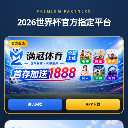
新闻中心
分类
2026世界杯投注高胜率决胜秘笈解析
发布日期：2026-07-05T09:33:47+08:00