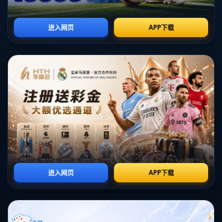
浮，即是“主胜被过度追捧”的信号，此局可转向受让方或小球思
路。
心理偏差与资金分配
：投注常见的“幸运追逐”“本命队情结”均会
降低胜率。建议采用凯利系数的分段制——若模型预测胜率
55%，而盘口反映概率50%，则使用0.5凯利比例下注，以防预
测误差被放大。构建资金池时，将世界杯阶段的高强度赛程拆
分为“组赛流”“淘汰流”，分别设定资金上限与止损界限，避免在
突破心态阈值后继续追单。经验显示，采用分段凯利与限定损
失策略的账户，在2018与2022两届世界杯期间，回撤幅度平均
比自由下注低28%，可验证其稳定性。
案例解析：2022四分之一决赛法国对英格兰
：此战初盘法国让
0，随后转为英格兰受让0.25，市场普遍解读为看好法国。然而
法媒在赛前披露楚阿梅尼肌肉紧绷，导致法国中场逼抢效率下
降。模型将其影响量化为控球下降4%，进攻转化率下降6%。结
合盘口逆转和伤情，部分资深玩家选择英格兰受让0.25并配合小
球，以总投入的60%锁定双向收益。比赛结果1-2验证了信息差
的重要性，也提醒投注者关键线索往往来自训练报道等“非赔率”
渠道。
技术工具与实时监控
：利用API级数据服务或自建数据库，实现
实时抓取xG、对抗赢率、临场气候与裁判执法倾向。机器学习
模型如随机森林可对特征重要度排序，及时剔除噪声指标。例
如在2022世界杯期间，有玩家将风速、草皮类型纳入模型，最
终发现对进球概率贡献不足1%，从而简化策略。2026世界杯主
办国横跨三国，差旅和气候差异放大，必须引入“疲劳指数”“海
拔适应系数”等变量，以便在盘口尚未完全反映之前提前布局。