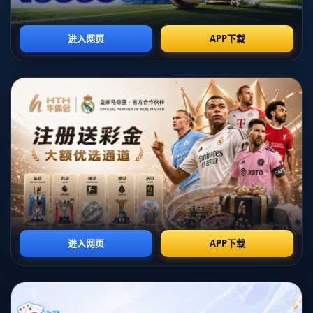
然而，英超聯賽的財力優勢卻不容忽視。英超球隊通過**電視
轉播權收入、商業贊助以及全球廣泛的球迷基礎**，從而獲得
了可觀的財務支持。這使得他們能夠輕鬆開出更誘人的合同，
來吸引包括貝林厄姆在內的優秀球員。**例如，曼城和切爾西
等俱樂部一再打破轉會記錄，將世界頂級球星招至麾下。**
這樣的財力差距使得皇馬在競爭中並不處於有利的位置，尤其
是在吸引年輕才俊方面。貝林厄姆作為當今最有潛力的中場球
員之一，他的未來發展備受關注。若皇馬打算說服他加盟，他
們需要提供的不僅僅是薪酬，而是其他更具吸引力的條件，例
如在球隊中的核心地位、專業的發展計劃以及在歐洲賽場上奪
冠的機遇。