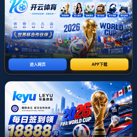
发布日期：2026-07-05T09:33:47+08:00
**皇馬報價貝林厄姆的挑戰：與英超財力的較量**
在過去的幾年裡，皇馬一直是國際足壇的一大權力中樞。然
而，當面臨高價挖角年輕天才貝林厄姆（Jude Bellingham）時，
他們必須承認，他們的財力確實無法與競爭激烈的英超相比。
**到底是什麼讓英超擁有如此強大的吸引力，甚至能夠挑戰號
稱足球銀河戰艦的皇馬？**
首先，近日有報導指出，**皇家馬德里**並不打算給貝林厄姆
開出過高的報價。這一戰略背後有著深思熟慮的考量。作為世
界上最負盛名的足球俱樂部之一，皇馬的品牌價值不可否認，
但這並不意味著他們有無限的錢可以去搶奪每一個潛力股。相
反，他們希望通過**合理的投資**來保持其在足球界的長期競
爭力，而不是僅僅依賴於高價購買來實現短期成功。