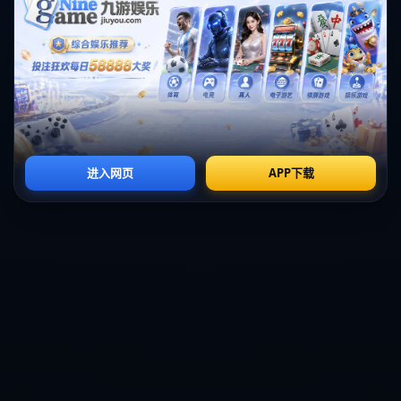
这场英超补赛不仅展现了比赛的魅力与悬念，还再一次重申了
一个球可能定义整场比赛的**重要性**。对于球迷来说，每一
场比赛都是一场视觉盛宴，每一个进球与失误都在谱写着英超
联赛的历史篇章。
上一篇 : 曼城官宣與凱爾·沃克續約至2026年.
下一篇 : 海港青年軍主帥金子隆之：對年輕球
員是鍛煉 會做到最好.
友情链接：
九游体育
广东省佛山市南海区桂城街道