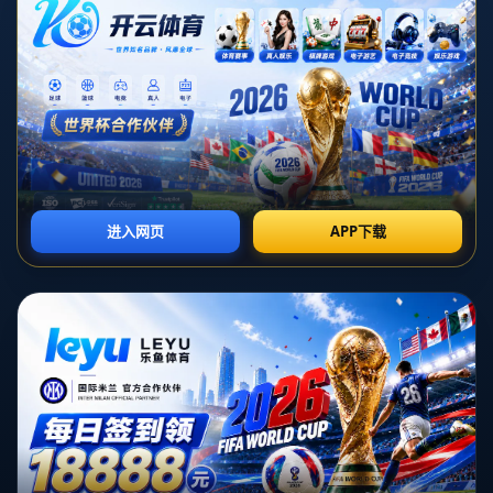
**欧洲冠军联赛小组赛开赛时间：掌握关键时刻，见证辉煌**
每年的秋季，足球迷们都迎来了他们的狂欢节——**欧洲冠军
联赛小组赛**的开赛时间。这不仅是足球比赛中的一个关键节
点，更是各大豪门球队展示实力的舞台。对于球迷而言，这是
一场视觉与精神的双重享受，而对于球队而言，则是冲击最后
荣冠的起点。本文将详细探讨小组赛开赛的关键时间节点，以
及它对整个赛事的重要性。
**小组赛开赛**通常安排在每年的9月中旬至12月初，这一赛程
不仅仅是为了满足观众的节日观感，更是经过精准计算后助益
每只参赛队伍合理发挥其最佳水平。由于涉及到众多国家、几
十支队伍，因此赛程安排显得尤为复杂。欧洲冠军联赛作为全
球最受欢迎的足球赛事之一，在安排赛事日程时，不仅考虑了
球队的地理因素，还兼顾了电视转播等商业考量。