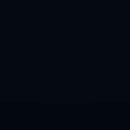
閃電破門 C羅首秀半場兩球！梅羅對決最終回 上演進球盛宴！.
.
Copyright 2024
九游体育(JIUY