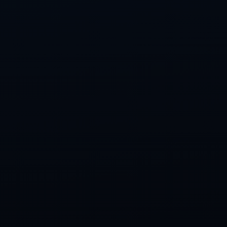
OU SPORTS)官方网站-登陆入口
All Rights by
九游体