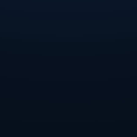
。在球队迟迟无法破门的情况下，他的调整显得过于保守，未能迅速改变