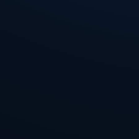
更严重的是，主帅小因扎吉的战术灵活性再次受到了质疑
击，并精准抓住了机会，是这一胜利的重要功臣。