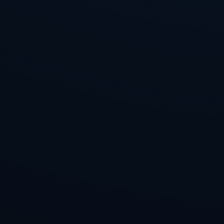
### **案例启示：豪门潜在危机与升班马的成功秘诀**
像国际米兰这样的传统豪门球队，在对阵升班马时爆冷是一
战术和临场调整不当，进一步导致局势失控。
而蒙扎则用实际行动展示了小球队成功的秘诀：依靠**严
要用对了策略，就一定有机会在强队面前创造奇迹。
---
**总结**：国际米兰0-1不敌蒙扎的结果，再次凸显了