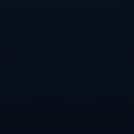
种不容忽视的现象。从本场比赛来看，**豪门过于依赖核心球员带动整体
格的组织纪律、战术执行力，以及球员们的顽强意志**。这场胜利不仅是
豪门球队潜在的问题以及升班马的黑马潜质。未来比赛中，国米能否重拾状