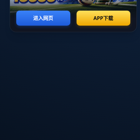
< 返回列表
穆
**穆德里克切尔西之旅不尽人意，将寻求家人帮助！**
足球场上风云变幻，巨星的光环无法永远遮盖球员某些阶段
疑。然而，在这一阶段，穆德里克选择了一个特殊的方法
---
### **初入英超，聚光灯下的穆德里克**
今年初，穆德里克以近1亿欧元的高昂价格从顿涅茨克矿
残酷：在穆德里克加盟后，他不仅未能立即适应英超节奏
**一方面**，穆德里克从矿工到切尔西的转变不仅是联赛
更像是球队问题的缩影。
---
### **心理压力成为隐形敌人**
与球技下滑不同，穆德里克的困境很大程度上源于心理方
挥的赛场上，稍有失误便可能遭遇外界苛刻的批评。
对于穆德里克来说，语言障碍和文化隔阂为这份压力火上浇
研究显示，顶尖运动员常常因为高期望值而面临心理健康问
---
### **家人支持：足球场外的救命稻草**