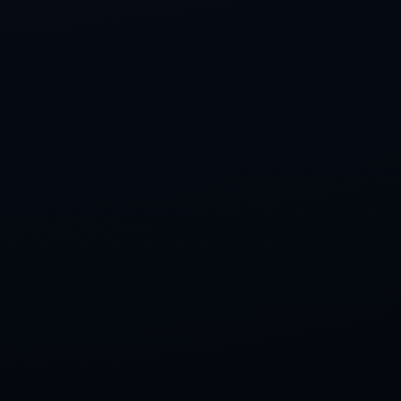
OU SPORTS)官方网站-登陆入口
All Rights by
九游体