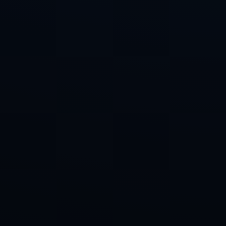
上一篇 : 再起爭議！C羅拒隨替補訓練 惟堅持與首發一
下一篇 : 克內克特首發表現出色場均19.6分 替補貢獻穩定
友情链接：
九游体育
广东省佛山市南海区桂城街道