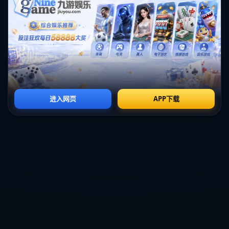
一个显著的案例是他们对阵曼联的比赛。*尽管在场面上略占优
势，然而多次错失良机和关键失误让他们在主场未能全取三
分。*这不仅考验着波切蒂诺的调整能力，也让球迷对球队的未
来捏了一把汗。
**展望未来，挑战与机遇并存**
**曼城**在经历了一个梦幻开局之后，如何保持状态并在漫长
赛季中不懈奋斗，是他们需要面临的关键问题。而切尔西，尽
管目前面临困难，但随着比赛的深入和波切蒂诺对球队的进一
步了解，他们依然有望在赛季中后期迎头赶上。
在这场英超的激烈竞争中，每一支球队都在全力以赴地争取胜
利。**曼城和切尔西**作为英超的重要选手，其表现如何将直