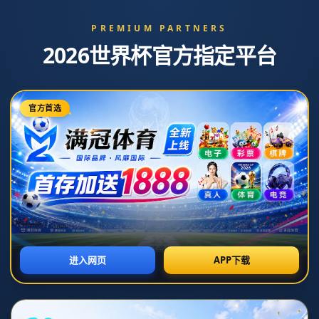
新闻中心
分类
英超新賽精彩看點：曼城夢幻開局 切爾西波切蒂
諾面臨考驗.