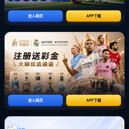
1. **心理素質的提升是當務之急**：年輕球員通常容易因比賽
失誤而陷入自責，這會影響他們的後續發揮。因此，教練團隊
應該重視心理輔導，幫助球員以平常心面對壓力。
2. **技術能力需精益求精**：在技術上不斷打磨是突破的核
心。例如，廣州隊內的一位前鋒球員王宇（化名），已經展現
了在門前搶點的敏銳嗅覺。然而，他需要更多時間進行射門練
習，以便將機會轉化為更多進球。
3. **團隊配合至關重要**：個人實力的提升固然重要，但真正
的強隊是由無數齒輪完美咬合構成的。若年輕球員能在比賽中
放下個人英雄主義，融入整體部署，將形成更穩固的優勢。
### 成長案例啟發：青年崛起的成功範例
廣州隊的年輕球員或許可以從其他成功案例中汲取經驗。例