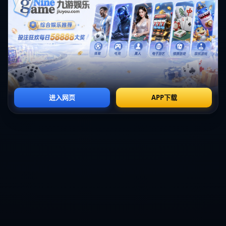
如，世界著名球隊多特蒙德就以年輕球員的培養見長。眾多青
年才俊如桑喬、貝林厄姆等，均是在多特蒙德打出身價後，成
為歐洲足壇的耀眼新星。這些球員無一例外都展示了**自我突
破與技術精進的能力**。廣州隊的教練團隊同樣需要精心制定
個人化的成長計畫，幫助球員實現價值。
### 球迷期待與廣州的光明未來
對於廣州足球這座曾經的「金字招牌」，球迷們寄予厚望。他
們深知在經歷低谷時，保持耐心與信任尤為重要。事實上，廣
州隊的年輕球員們正用自己的方式努力回應這份期待。他們的
潛力與拼搏，正像夏日的麥穗在陽光下逐漸豐滿。
**隻要廣州隊能夠繼續挖掘年輕球員的潛力、激發他們的鬥
志，整支球隊的實力便能穩步提升**。未來的勝利之路，正在
這些青年的雙腳下一步步鋪就。而屬於廣州足球的輝煌，也將
有望重現球場之上。
上一篇 : 亞冠小組賽第4輪神戶勝利船0-2廣州
恒大 塔利斯卡艾克森先後破門.
下一篇 : 0-1不敵紐卡斯爾聯遭淘汰！曼城近3
次客場征戰聯賽杯全部失利！.
友情链接：
九游体育