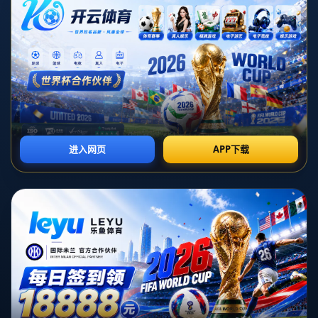
发布日期：2026-07-05T09:33:47+08:00
**阿里纳斯之子横空出世，两场比赛斩获90分，单场拿下56
分，或将直接跳级参加2026年NBA选秀**
篮球世界从不缺少传奇，每一代都会涌现出令人瞩目的新星。
然而，当一位新星出生在一位传奇父亲的家庭中时，更多的期
待和关注不可避免地向他靠拢。近日，*NBA名宿吉尔伯特·阿里
纳斯的儿子在两场比赛中狂砍90分，其中一场更是砍下惊人的
56分*，瞬间点燃篮球圈的热议。不仅如此，有消息称他或将在
2026年直接跳级参加NBA选秀。这样耀眼的表现不禁让人联想
到其父——曾经叱咤联盟的“0号特工”吉尔伯特·阿里纳斯。
### **不负家族荣耀：从天赋崭露到超群实力**
阿里纳斯作为NBA历史上顶级得分手之一，以杀手般的高效表
现闻名。他的儿子从小便出现在公众视野中，但相比于“星二代”
的标签，他更希望用自己的实力证明一切。这次两场比赛累计
90分的表现无疑是他的“宣言”：*天赋只是一部分，努力和热爱
才是成功的关键*。
**单场56分！**这不仅是同龄球员中的顶级得分数据，还远超
普通高中球员的能力范围。这样的表现展现了全面的个人技术
——*无论是外线的神准投射还是内线的强攻能力*，都显示出
他深厚的篮球功底。从数据来看，这位年轻球员不仅延续了父
亲出色的得分能力，更展示了拥有全场掌控局势的天赋。
### **直接跳级参选NBA：天才少年的“绿色通道”？**
关于他有望2026年跳级参加NBA选秀的消息，虽然尚未得到正