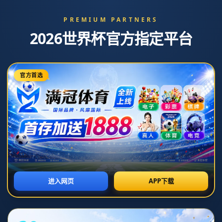
新闻中心
分类
阿裏納斯之子在兩場比賽中得到90分 單場拿下56
分 跳級參加2026年選秀.