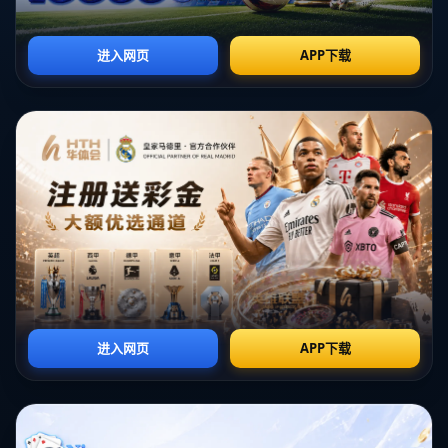
式确认，但从目前的表现来看，这并非天方夜谭。值得注意的
是，不少篮球天才选择跳过大学赛场，直接踏上职业联赛的舞
台。例如，传奇球星科比·布莱恩特和勒布朗·詹姆斯都是高中直
接进NBA的代表人物。
根据现行NBA规则，球员必须满19岁并至少高中毕业才能参
选。但近年来，联盟对超强天赋的青少年选手正展现出更大的
包容度。例如，早前火箭队引入的年轻球员杰伦·格林，便通过
“G联盟点燃计划”提前进入职业赛场。如果阿里纳斯之子持续保
持这样的竞技状态，通过类似渠道跳级参选，完全在情理之
中。*这样的途径不仅让球员尽早锤炼职业技能，也让联盟更早
吸收这些有潜力的新星。*
### **案例分析：比较父子二人的成长路径**