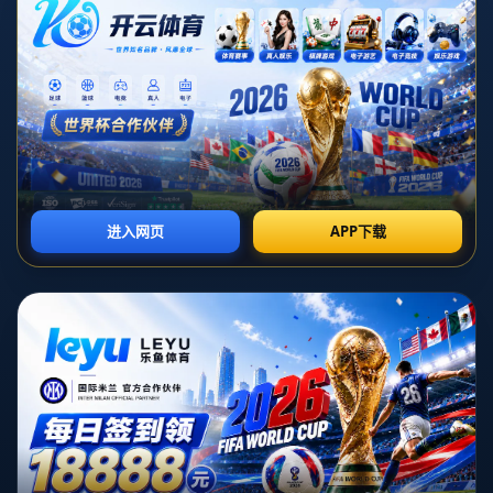
发布日期：2026-07-05T09:33:47+08:00
**又一巨星隕落！新科金球獎得主本澤馬確定無緣本屆世界
杯！**
隨著2022年世界杯的逼近，各國球迷的期待情緒已經達到頂
峰。然而，最近傳來的一條令人震驚的消息卻讓無數球迷感到
遺憾：**今年榮膺金球獎的法國球星卡里姆·本澤馬，由於傷病
原因確定無緣世界杯賽場**。這一消息猶如平地驚雷，不僅對
法國國家隊構成重大打擊，也令全球關注本屆世界杯的足球迷
深感惋惜。
### **本澤馬的榮耀與使命**
*卡里姆·本澤馬*，作為足壇一位頂級射手，今年以絕對的實力