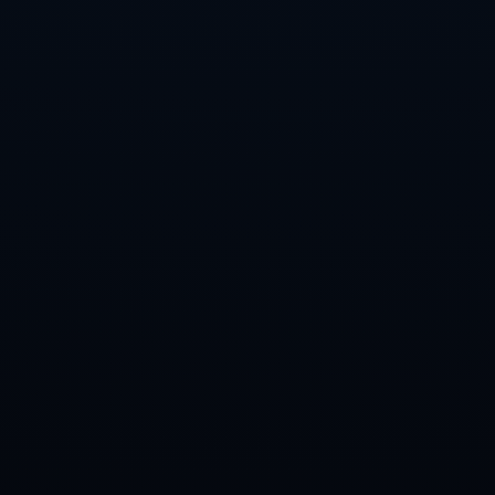
咒”，而法國隊能否像2002年的巴西一樣，克服隊內核心缺席的
困境，重新站上世界之巔，將是一場艱鉅的考驗。
### **總結：失去的不只是本澤馬**
對於球迷來說，本澤馬的傷退是一種無法形容的遺憾。不僅因
為我們無緣再見證這位大師在巔峰之年的表現，更因為這讓整
屆世界杯缺失了一抹精彩色彩。但正如足球的魅力所在，**每
一次困難與挑戰，都是另一位英雄誕生的機會**。本屆世界
杯，誰將迎難而上，成為新的焦點，將是我們共同期待的答
案。
上一篇 : 曼聯上季射門受阻僅次於法甲 中場補
強刻不容緩.
下一篇 : 世預賽歐洲區第8輪葡萄牙5-0盧森堡
C羅上演帽子戲法B費破門.
友情链接：
九游体育
广东省佛山市南海区桂城街道
010-5958417
Copyright 2024
九游体育(JIUYOU SPORTS)官方网站-登陆入口
All