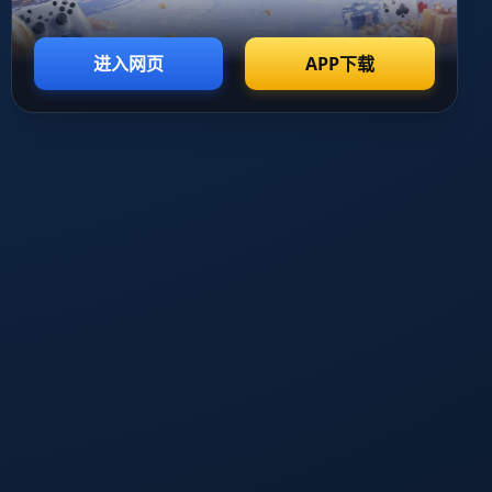
当前位置：
首页
>
新闻中心
軍.
西班牙在世界足球舞台上的优势地位，也为未来的发展奠定了