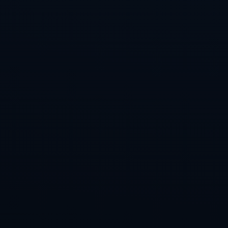
与此同时，西班牙国家队在国际赛场上也没有让人失望。*
全队的整体实力。
**青训系统的成功**
西班牙足球的成功归功于其**完善的青训系统**, 这
比如，说到西班牙足球青训的培养体系，我们不得不提到
明。
**投资与管理的精准结合**
在商业管理方面，西班牙足球凭借精准的投资战略和高效
获取资金，以便持续投入到青训系统和基础设施的建设中
**媒体、赞助与舆论影响**
西班牙媒体对于足球的广泛报道以及赞助商的积极参与，
的商业合作之中。这种良性循环不仅带来了丰厚的经济收
综上所述，**足球报：西班牙足球在这个夏天获得了6个
极高的水准。这不仅使其在国际赛场上屡创佳绩，还为其