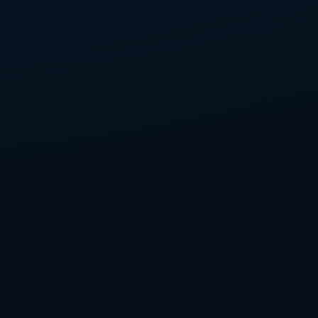
志，在欧洲冠军联赛中再度封王。此外，巴塞罗那在欧联杯
竞争力。