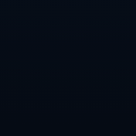
*在今年的欧国联决赛中**, 西班牙国家队以绝对优势击败对手，将奖杯
一系统为西班牙培养了一批又一批的足球明星。从小在严格且专业的训练体系
拉玛西亚青训营，那里是很多世界级球星的摇篮。随着这些青少年球员逐
的管理模式，确保了各俱乐部及国家队的长远发展。近年来，西班牙各大
。
也在极大程度上推动了足球事业的发展。各大俱乐部与国家队的成功引发
益，也提升了足球运动的影响力和吸引力。
冠军**，并非偶然，而是历经多方面努力的结晶。无论是在俱乐部表现、
他国家提供了宝贵的经验和启示。