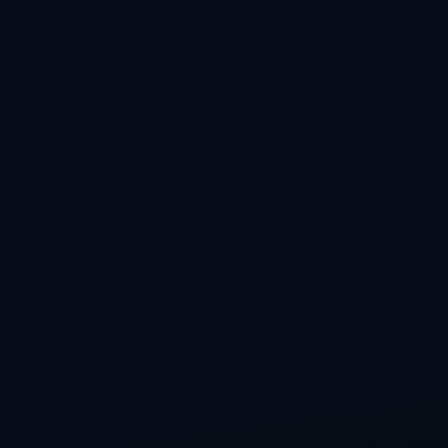
收入囊中。他们的胜利不仅鼓舞了无数西班牙球迷，也展现了
下成长，这些年轻球员具备了优良的技术和强大的心理素质。
渐在国际赛场上崭露头角，西班牙足球的未来注定更加光
俱乐部频繁引入优秀的外籍球员和教练，同时通过出售球员
了全球范围内的关注，使更多的企业愿意投入到与足球相关
青训系统、商业管理还是媒体合作方面，西班牙足球都展现了