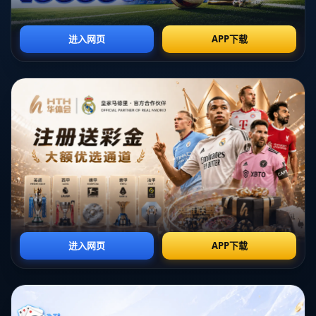
甚至些許實力稍弱的哥本哈根時均未表現出豪門應有的威懾
力，多次遭遇失利。
更讓人無法忽視的是，曼聯的中場缺乏創造力，導致球隊無法
在換轉攻守時提高效率。儘管布魯諾-費爾南德斯（Bruno
Fernandes）一度帶領球隊扳回些許顏面，但整體陣容的斷層和
教練組戰術的單一化最終讓這支英超豪門止步於小組賽。值得
一提的是，這已是曼聯在最近幾年第二次未能挺進歐冠淘汰
賽，再次凸顯球隊內部結構性問題。
案例分析：在曼聯與哥本哈根的一場至關重要的比賽中，曼聯
犯下了一次定位球防守錯誤，被哥本哈根借機打入決定性一
球。這場1-1的平局實質上斷送了曼聯晉級的希望，也證明了"細
節決定成敗"在現代足球中的重要性。