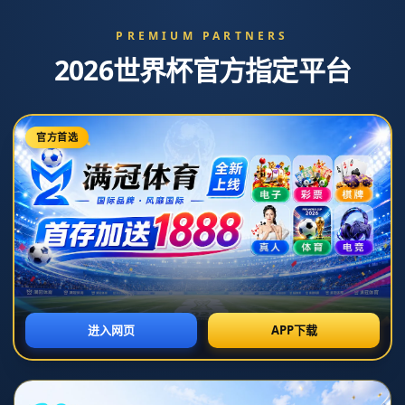
新闻中心
分类
意甲第30輪國際米蘭0-1蒙紮 遭舊將破門！國米主
場爆冷不敵升班馬！.