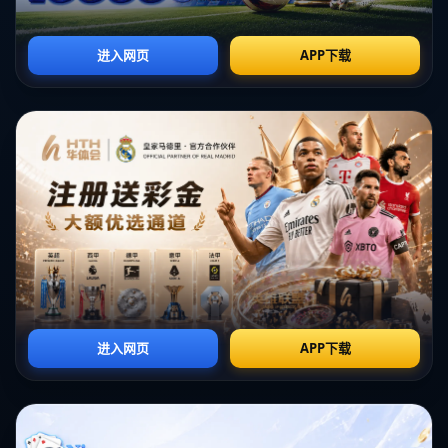
運用和裁判公正性的深思。
**亞洲杯的裁判標準**
亞洲杯作為亞洲地區最高水平的足球賽事，其裁判標準的制定
尤其重要。亞洲足聯多次強調裁判的培訓和標準化。不過，實
際操作中，由於各國裁判的培訓背景和經驗差異，難免出現標
準不一的情況。這也是為何每當比賽中出現爭議判罰時，總會
引發各方關注和討論。
總結來看，本次中國隊的進球被否決事件，再次提醒我們裁判
角色的重要性及其面臨的挑戰。同時也提出了加強技術與裁判
能力結合的必要性。對於中國隊而言，盡管這一進球未被計
入，他們的場上表現值得肯定，未來的比賽中，需要更加注重
如何減少類似爭議帶來的影響。