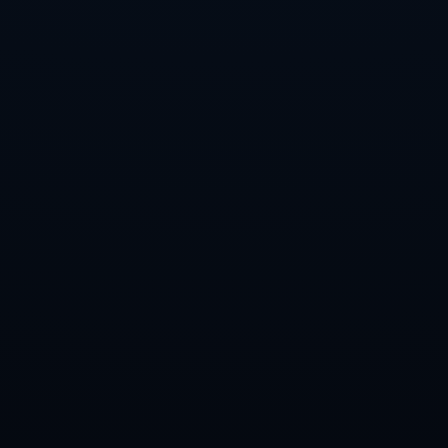
比如，曼联的布鲁诺·费尔南德斯，他的创造力和进攻意识一直
是球队进攻的发动机。另一方面，AC米兰的伊布拉希莫维奇则
不断用进球证明他“不服老”的职业态度。这两位球员在16强的表
现可能直接影响比赛的最终走势。
在阿森纳与奥林匹亚科斯的对决中，佩佩和奥巴梅扬将是阿森
纳进攻线上的*关键棋子*，他们的突破和射门能力将威胁对方
的防线。而奥林匹亚科斯方面，队长福尔图尼斯的中场调度和
关键传球能力同样不容小觑。
### 未来展望：逐鹿欧洲的必经之路
**对于进入16强的球队来说，欧联杯不仅仅是荣誉之争，更是
一条通向欧洲之巅的必经之路**。胜利将为他们带来更多的关
注和商业机会，而对年轻球员来说，这是一个在欧洲舞台上崭
露头角的绝佳平台。
通过对2020-2021赛季欧联杯16强对阵表的分析，我们不仅看到
每场对决的精彩和艰辛，更体会到足球这项运动所具有的无尽
魅力和永恒魅力。随着比赛的进程，我们有理由期待，更多历
史性的精彩瞬间将被创造出来。
上一篇 : 意甲拉齊奧客場2-0薩勒尼塔納：因莫
比萊聯賽總進球數達191球、超越名宿哈姆林排
下一篇 : 巴洛特利穿不上背心是怎麼一回事
歷史射手榜第八！.
呢？.