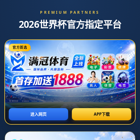
新闻中心
分类
2020-2021賽季歐聯杯16強對陣表.
发布日期：2026-07-05T09:33:47+08:00