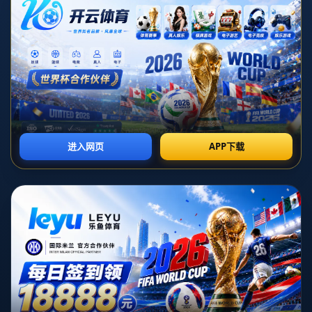
**探索2020-2021赛季欧联杯16强对阵表：激烈角逐一触即发**
欧联杯一直以来都是欧洲足球的*焦点赛事*之一，各大俱乐部
在这里争夺欧洲次顶级赛事的*荣誉与荣耀*。2020-2021赛季的
欧联杯16强对阵表揭晓后，足球迷们对未来的比赛充满了期
待。本文将为您详细解析这份对阵表，并探讨可能成为比赛胜
负手的关键因素。
### 魅力对阵：豪门与黑马的交锋
**在本赛季的欧联杯16强名单中，传统豪门与小俱乐部间的对
决成为一大看点**。例如，英超劲旅曼联对阵意甲豪门AC米
兰，这场比赛必将吸引全球球迷的目光。曼联在本赛季表现出
色，进攻端火力十足，而AC米兰凭借顽强的防守与精妙的反击
在意甲呼风唤雨。这场对决无疑是“针尖对麦芒”的较量。
而另一场焦点战是阿森纳对阵希腊劲旅奥林匹亚科斯。阿森纳
近年来在英超遇到瓶颈，但在欧战中总能展现不俗的实力。与
此对应，奥林匹亚科斯则被誉为“黑马”球队，凭借出色的团队配
合和战术执行力，他们在小组赛中屡屡掀翻强敌。