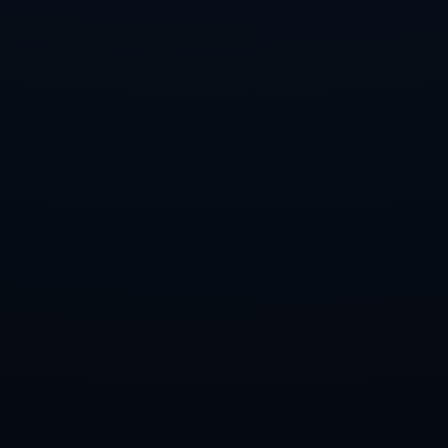
总结：
曼奇尼获得沙特国家队1800万欧元的年薪报价，引发了各界的
热议，反映出足球市场薪资结构的变化及国家队对高水平教练
的需求。这一事件不仅涉及曼奇尼个人的职业生涯，更是沙特
足球发展战略的一部分。
在未来的日子里，曼奇尼如何在沙特国家队施展才华，将成为
各方关注的焦点。中国足球和其他国家可以从中得到启示，如
何在市场环境中合理运用资金，培育本土人才，并促进国家足
球事业的长远发展。
上一篇 : 瓜帅谈德布劳内与福登共存 反驳哈白