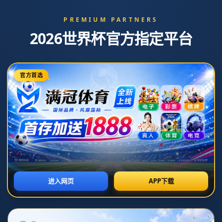
新闻中心
分类
阿根廷为梅西荣誉发行纪念钞引热议期待全球瞩
目