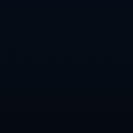
圈甚至文化圈的网民们都在积极参与，分享各自对梅西和阿根
廷的看法，交流有关荣誉与精神的理解。这种广泛的互动无疑
进一步巩固了梅西和阿根廷在全球体育舞台上的地位。
总结：
阿根廷为梅西发行纪念钞的举动，不仅是对这位伟大运动员成
就的认可，更是一个民族的荣耀、文化的传承、经济的推动。
通过这款纪念钞，阿根廷展现了其深厚的足球文化和对体育运
动的热情，引发全球的关注与讨论。梅西的故事将以一种全新
的形式继续激励着年轻一代球员，推动阿根廷足球走向更加辉
煌的未来。
从长期来看，这款纪念钞可能会成为一种象征，代表着梅西时
代的结束和新的足球传奇的开始。阿根廷在纪念梅西的同时，
也在为整个足球文化的传承与发展方兴未艾。未来，无论是梅
西本人还是阿根廷足球，都将继续在世界舞台上占据重要的位
置。