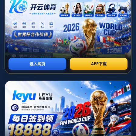
发布日期：2026-07-05T09:33:47+08:00
阿根廷近日为足球传奇梅西发行了一款纪念钞，这一举措在国
内外引发了热烈讨论。梅西不仅是一位伟大的足球运动员，他
的成就也深刻影响了阿根廷的足球文化。此次发行纪念钞旨在
庆祝梅西在国家队和俱乐部的辉煌成绩，特别是他带领阿根廷
赢得2021年美洲杯和2022年世界杯的卓越表现。这款纪念钞不
仅是对梅西个人荣誉的认可，也是阿根廷足球史上一个重要的
里程碑。人们期待这一举动能够将全球的目光聚焦于阿根廷，
提升国家的国际形象，促进旅游和经济的发展。本文将从纪念
钞的设计与意义、经济影响、文化传播和全球反响四个方面深
入探讨这一话题。
1、纪念钞的设计与意义
为梅西发行的纪念钞在设计上独具匠心，融合了阿根廷的文化
元素和梅西个人的标志性特点。钞票正面印有梅西的头像，背
面则展示了阿根廷国旗、足球和代表胜利的元素，象征着梅西
为国家所做出的巨大贡献。这种设计不仅体现了梅西卓越的足
球才华，也彰显了他在国际舞台上对阿根廷的重要性。