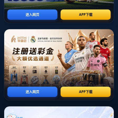
从文化意义上看，这款纪念钞不仅是对梅西个人成就的认可，
更是对阿根廷足球文化的传承和弘扬。梅西作为阿根廷的足球
象征，他的成功故事激励着无数年轻球员追求自己的梦想。这
张钞票将成为未来几代人追忆和讨论梅西辉煌成就的重要载
体。
此外，纪念钞的发行也传递了一种民族自豪感。梅西的成就让
阿根廷在全球范围内享有盛誉，而这款钞票正是对这种荣誉的
具象化表达。在这张钞票上，阿根廷民族的骄傲与梅西不屈不
挠的奋斗精神得以完美结合，给全体国民带来了无比荣耀的感
受。
2、经济影响分析
纪念钞的发行自然引发了人们对其经济影响的关注。首先，作
为一种收藏品，这款纪念钞在市场上的潜在价值不容小觑。足
球的粉丝基础广泛，尤其是梅西的粉丝遍布全球，收藏这款钞
票将是他们表达支持和喜爱的方式。因此，随着其发行，预计
将会刺激国内外的收藏市场，带动相关商品的消费。
其次，梅西作为全球知名运动员，其影响力能够吸引更多的国
际游客前来阿根廷参观和购买纪念品。借助梅西的名气，阿根