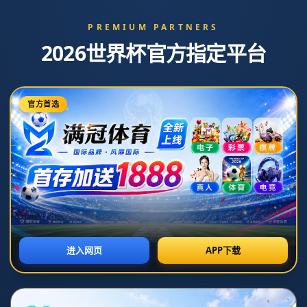
新闻中心
分类
桑乔未来蒙阴影 曼联困境中的球星黑洞之谜
发布日期：2026-07-05T09:33:47+08:00