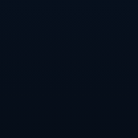
压力的方法，以减轻对他职业生涯的影响。
与此同时，其他俱乐部对桑乔的关注也在增加。这种情况虽然
未尝不是机遇，但若无法扭转自己在曼联的境况，桑乔的未来
可能面临着更多的选择困境。在强烈的竞争环境中，桑乔需要
迅速调整状态，才能在未来的职业道路上有所突破。
4、管理层的决策影响
曼联管理层的决策对于球队的未来发展至关重要，而这些决策
的有效性也直接影响到球员的表现和信心。对于桑乔而言，他
的未来不仅与个人表现有关，更与管理层的选择和战略方向密
切相关。频繁更换主帅和战术变化，使得稳步发展的机会变得
稀缺。
当前的管理层似乎尚未确定长远的战略目标，缺乏稳固的计划
使得球队处于动荡的状态。桑乔作为一名年轻球员，需要一个
稳定的环境去提升技能和适应战术，但现状却使得他难以在曼
联找到这种稳定性。
最终，管理层的决策不仅影响桑乔的个人发展，也在一定程度
上决定了曼联的未来走向。若无法确立明确的目标，桑乔及其
他年轻球员的成长将会受到持续性的威胁。在这种情况下，曼
联的未来之路显得愈加复杂，也使得桑乔的前景蒙上了一层浓
厚的阴影。