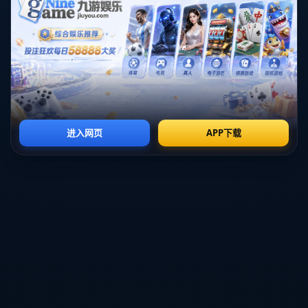
心理层面的压力同样不可忽视。桑乔在公众视野中成为焦点，
媒体的关注和球迷的期待让他感到巨大的施压。他的情绪波动
以及自信心的下降，使得他在比赛中无法发挥出应有的水平，
进一步加深了“球星黑洞”的形成。
3、外部环境的影响
除了球队内部的困境，桑乔的未来还受到许多外部环境的影
响。英超联赛的竞争愈加激烈，新秀球员层出不穷，曼联面临
着诸多挑战。与其他球队相比，桑乔在技术和风格上的适应性
显得至关重要，但这一点目前来看似乎并不乐观。
此外，媒体对于桑乔的关注程度使得他成为了焦点，新闻报道
不断放大他的低迷表现，负面情绪弥漫在社交媒体和公众讨论
中。这种外部压力有时会影响到球员的自信心，使其在比赛中
更加谨慎，难以发挥出真实水平。桑乔需要找到应对这些外部