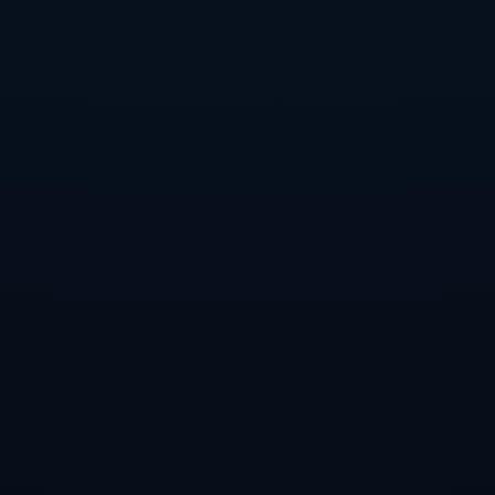
值得关注的是，以冰球、花样滑冰为代表的城市冰上项目，正
为中国冰雪体育注入新的竞技血液。在北上广深多地，青少年
冰球俱乐部数量快速增长，周末清晨与深夜黄金冰时一位难
求，一支支少年冰球队活跃在全国各类杯赛中，点燃的是拼
抢、对抗与团队协作的体育精神；而在花样滑冰俱乐部，孩子
们在旋转与跳跃间追求优雅与稳定，这些城市冰场正在成为中
国冰雪竞技后备力量的重要蓄水池。体育总局代表在论坛发言
中指出，冰雪产业的长远发展离不开竞技与大众两端的良性互
动，“只有更多孩子从小接触冰雪，未来国家队的选材面和人才
厚度才会真正可持续。”
冰雪经济的迸发，也体现在装备制造与科技创新上。论坛展区
内，从国产雪板、雪鞋到造雪机、压雪车，从冰场制冷系统到
运动数据追踪设备，中国品牌的身影愈发醒目。过去高度依赖
进口的高端雪具，如今部分已实现国产替代，个性化定制雪
板、适合亚洲人体型的雪靴逐渐走俏；在场地建设端，节能型
制冰、智能控温系统正在帮助更多城市降低运营成本，使“全年
龄、全季节”的冰雪场景成为可能。一些科技企业还把裸眼3D、