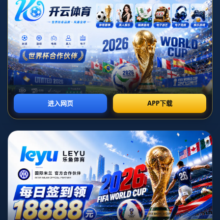
伴随新雪季大幕徐徐拉开，中国冰雪产业在这个冬天迎来前所
未有的热度。从北国冰城到南方山地，从专业赛道到城市冰
场，滑雪板划过雪面的清脆声、冰刀切开冰面的摩擦声，正与
中国经济论坛上的理性分析与前瞻判断交织在一起，勾勒出一
幅“冰天雪地也是金山银山”的生动图景。围绕“中国经济论坛｜
冰雪产业迸发新活力”这一主题，体育与经济的边界在这个冬季
被重新定义，冰雪正从一项季节性运动，成长为推动区域发展
和消费升级的新引擎。
在刚刚落幕的本届中国经济论坛冰雪产业分论坛上，多位经济
学家、体育产业专家与地方政府代表的共同判断颇具代表性：
北京冬奥会的成功举办不仅点燃了大众参与冰雪运动的热情，
也为中国冰雪产业奠定了坚实的设施基础和消费基础。从“带动
三亿人参与冰雪运动”的宏伟目标，到滑雪场、冰场在全国范围
内的快速铺开，冰雪经济的辐射效应已从京张地区扩展到东
北、西北与西南多地，形成多点开花的格局。据论坛发布的相
关数据，近几个雪季，中国滑雪人次持续攀升，冰雪运动正在
从小众“玩乐”转向大众“生活方式”。