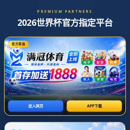
新闻中心
分类
“球迷惊呆：世界杯决赛官方票价最低3万元！”
发布日期：2026-07-05T09:33:47+08:00