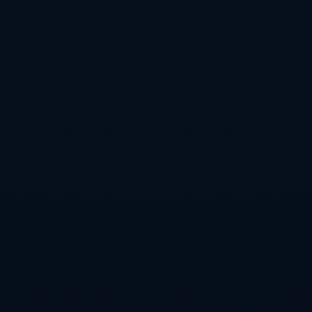
的“亲民票”，以抽签、公益名额、球迷组织配给等方式，让不同
收入层次的人都有机会走进球场。甚至有评论认为，连续几届
大赛门票高价化趋势一旦固化，将会逐步侵蚀足球运动的“大众
基础”。