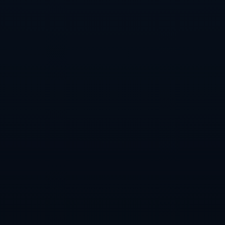
在“3万元门槛”的震撼之下，黄牛和非官方渠道的动向也引人担
忧。以往世界杯，黄牛票价往往是官方价格的数倍，有时甚至
翻十倍；而如今，当官方票最低档就已是3万元时，市场预期“黄
牛炒到十万”的舆论并非空穴来风。有业内人士分析，由于官方
配票数量有限，来自全球各地的高消费球迷将推动一轮更为激
烈的抢票与炒作，“决赛门票极有可能成为本届赛事的‘硬通
货’，不仅是球迷追捧的对象，更是资本炒作的标的。”对此，主
办方多次发声，表示将通过实名制、电子票与身份证件比对等
方式严格打击黄牛行为，但效果如何仍有待检验。
值得注意的是，尽管票价高昂，来自部分国家的购票热情依旧
居高不下。某国际旅行社负责人透露，早在抽签阶段，就有不