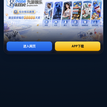
江绿城恰恰在风险和回报之间做了精细衡量
从技战术层面看 年轻球员带来的首先是节奏和强度的提升 中甲
联赛长期以来存在比赛节奏偏慢 对抗密度不够的问题 一支整体
年龄结构偏低的球队 可以在逼抢 反击 转换速度等环节拉高比赛
上限 这在绿城当赛季的多场关键战中都有体现 例如面对一些强
调经验和阵地战的对手 绿城往往选择在前场投入更多兵力进行
高压压迫 依靠年轻球员充沛的体能和跑动能力 在局部形成人数
优势 从而创造出更有威胁的进攻机会 这种打法对队员的执行力
要求极高 而年轻人不怕犯错 敢于尝试 在一定程度上缓解了战术
升级带来的心理负担
当然 以年轻阵容征战必然要承受成长的代价 比如在领先局面下
的比赛管理能力 比如在关键时刻对节奏的掌控感 甚至是对联赛
漫长周期的心理韧性 这些都不是通过一两场比赛就能学会的 浙
江绿城在2020赛季中也曾因为个别细节处理不当而丢分 但从长
远看 每一次失利都成为年轻球员极为宝贵的经验积累 这些经验
一旦沉淀下来 就会转化为未来几个赛季的稳定发挥 从投入产出
比角度看 这种“用时间换成长”的模式具有明显优势
案例解析 一场比赛里的青春缩影
以某场典型的中甲对决为例 浙江绿城在上半场一度处于被动 对
手凭借几名老将的经验 在控球和节奏上占据主动 然而进入下半
场后 绿城年轻球员的优势开始体现 出现了更大胆的前插跑动 更
积极的边路一对一突破 以及更高频的协同逼抢 这种强度变化迫
使对手在体能和对抗上逐渐吃紧 比赛最后阶段 绿城依靠一次左
路连续配合获得致命机会 完成反超 赛后数据统计显示 下半场球
队总跑动距离明显高于对手 高强度跑动次数更是有显著优势 这