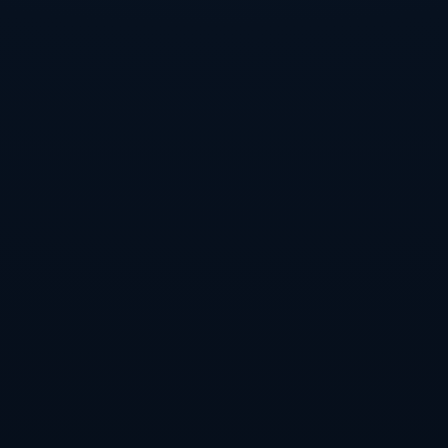
恰恰是以年轻球员为主的阵容所能带来的比赛气质
更为重要的是 在这类比赛中 一些初登职业联赛的新秀完成了从
“生涩”到“自信”的转变 当他们发现自己可以在真实对抗中正面
面对高水平外援和国内老将时 心态会发生根本改变 这种自信是
任何训练课都无法复制的 也正因为这些实战场景 让“年轻就有
未来”不再停留在赛季主题层面 而是成为一个可感知可验证的现
实过程
城市文化与青年气质的共振
浙江绿城的年轻化 并不仅仅是一套竞技策略 也与其所处城市的
气质形成了某种共振 杭州作为一座充满创新活力与互联网基因
的城市 对开放 多元 创新有天然好感 这与一支以年轻人为主的
球队在价值观上高度契合 俱乐部在2020赛季强调“年轻就有未
来” 事实上也是在向外界传递一种更广义的城市符号 那就是敢
于拥抱变化 敢于为长远付出代价
当年轻球员从青训营一步步走进中甲赛场 再通过媒体报道被更
多球迷熟知 他们的故事就不再是单纯的体育新闻 而成为城市文
化叙事的一部分 比如一个本地出身的孩子历经多年训练 在2020
赛季完成职业联赛首秀 这种成长轨迹会被家长和青少年看到 从
而激发新的参与热情 以此带动区域内更多足球人口增长 这正是
《2020中甲专刊 第十期 浙江绿城年轻就有未来》背后所蕴含的
社会延展意义
从“以赛代练”到“以练支赛”
在中国职业联赛环境中 很多俱乐部习惯“以赛代练” 把比赛当成
检验甚至代替训练的主要方式 而浙江绿城在2020赛季更强调“以