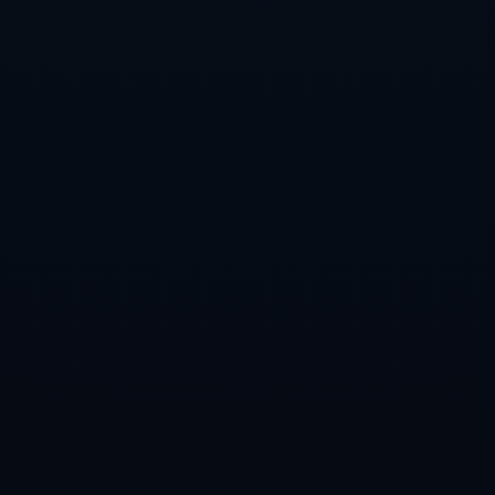
多不确定性中 他们至少抓住了一件确定的事情 那就是坚定地把
资源 时间和耐心投入到年轻球员身上 以一种近乎“逆势”的方式
践行“年轻就有未来”的核心理念 对这支球队来说 2020并不是简
单的一年成绩记录 更是一个坐标 连接着早年青训投入的积累 也
指向未来数个赛季潜在的收获 当人们翻开《2020中甲专刊 第十
期 浙江绿城年轻就有未来》时 看到的不只是一个赛季的故事 也
是一条仍在延伸的成长轨迹 在这条轨迹上 每一名年轻球员的进
步 每一次战术尝试的优化 都将成为浙江绿城未来图景的重要拼
图