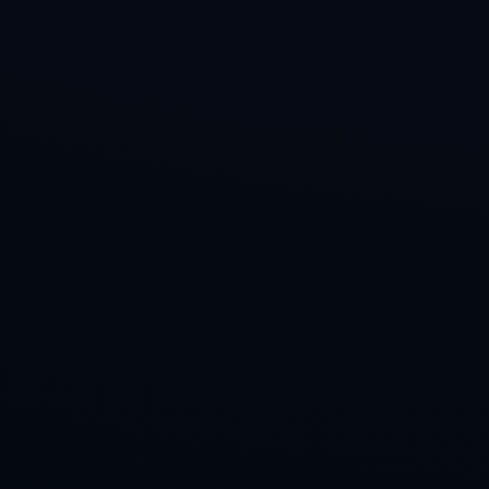
有一个典型案例 某位资深球迷在上一届世界杯前期凭借对冷
出现判断失误 如果他能够依据世界杯投注平台提供的资金管
同样必不可少
全球视角下的本地化服务
世界杯是全球性的 然而球迷的语言习惯 观看时间 支付方
奏 在亚洲地区重点展示凌晨比赛的赛前提醒 在欧洲和南
在支付和结算方面 不同地区用户习惯截然不同 有人偏好电
槛 也提升了用户对平台的信任感 对于关注隐私与安全的
技术升级引领未来观赛趋势
随着技术发展 世界杯投注官网也在不断迭代 过去只能押赛
本 为用户提供更具参考价值的概率分析 但真正具有决定意
验
可以预见 在未来的世界杯周期里 越来越多的创新功能会被
用户在投注的同时 更深刻地感受足球之美 战术之精和赛事
当我们谈论世界杯投注官网 聚焦的从来不只是赔率本身 而
度拥抱这场盛宴 世界杯就不再只是四年一次的回忆 而会
上一篇 : 世界杯下注：如何利用历史数据下注
下一篇 : 2026世界杯买球中的常见陷阱与防范措施