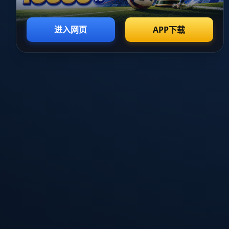
< 返回列表
世界杯投注官网聚焦全球赛事的新主场
每当世界杯哨声吹响 全球球迷的目光都会被同一片绿茵场牢
时互动和多元玩法 将球迷的热情转化为更具参与感的赛事旅
事的数字枢纽
从观赛到参与 世界杯投注官网的角色转变
传统的观赛方式更多停留在被动接受信息 上半场谁进球 下
比赛做出自己的判断 这种参与并不是盲目的情绪下注 而是
例如 在一场传统强队对阵黑马的比赛中 仅凭名气 很多人
表现 当数据与直觉发生冲突时 决策过程本身就成为一种有
数据驱动 让预测更有依据
真正专业的世界杯投注平台 并不仅靠花哨的界面吸引用户
为用户呈现多维度的分析视角 对于普通球迷而言 这意味
以小组赛末轮为例 这是冷门频出的阶段 很多球队会在确
综合信息 提醒用户注意可能的战术保守或阵容调整 于是 
交互体验 打造沉浸式观赛氛围