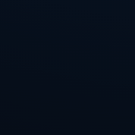
更进一步 有的平台为用户设置个性化看板 根据关注的球队
至小组排名变化 这种定制化体验让世界杯不再是一串密集