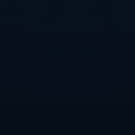
和偏好玩法 自动推送关联比赛的信息统计和提醒 例如 当你长期关注某支
赛程 而是一条围绕兴趣展开的动态时间线 用户只需要在官网中保持登录状