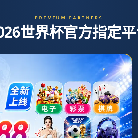
首页
关于我们