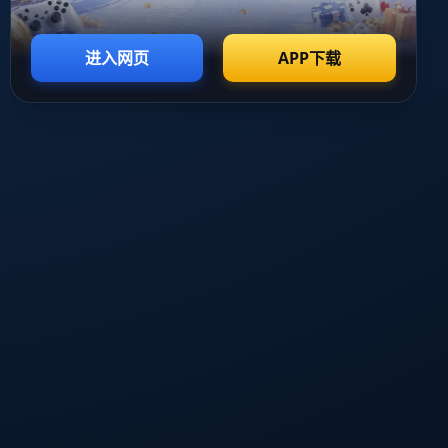
当前位置：
首页
>
新闻中心
不再只是简单的比分预测与赛果竞猜 而是通过数据分析 实
业的世界杯投注平台 已经不再是附属工具 而是连接全球赛
从旁观者转向理性参与者 在数据和规则的框架内 对每一场
球迷变得更专业 也提升了观看世界杯的深度
场比赛的胜率 控球率 射门转化率 甚至是不同气候条件下的
素养
型 结合世界杯历届比赛信息 球员个人表现和实时舆情趋势
注官网则会通过首发预测 球员体能状况以及教练赛前采访等