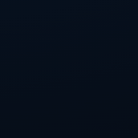
南美球队 系统会优先呈现与其相关的伤停新闻 战术调整乃
态 即可完成从赛前预览 赛中追踪到赛后复盘的整套流程