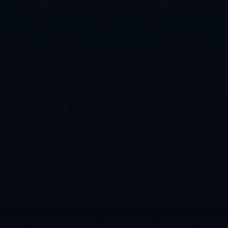
门的准确判断 连续赢得多场赔率不低的投注 随后心态逐渐失衡 开始大
理工具 设定单场投入比例和止损线 损失本可以被有效控制 这一点也提
式却极其多样 因此 在定位为世界杯投注官网时 本地化服务成为体现平台
美则突出黄金时段的热点赛事 让用户在自己熟悉的节奏里跟进整个世界杯
子钱包 有人更信任银行卡和本地支付平台 世界杯投注平台如果能够提供
玩家来说 这往往是选择官网而非非正规渠道的重要原因
果和大小球 如今已经发展出角球数 控球率区间 球员个人数据等多元玩法
义的 仍然是用户对比赛本身的理解和判断 技术只是放大信息 与其依赖
整合进世界杯投注平台 例如基于增强现实的实时数据叠加 或者与社交媒
之魅
是通过一个平台去连接全球赛事 球迷情绪和数据世界的可能性 在这里 理
成为你亲自参与和见证的精彩历程