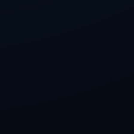
胜赔率 从开盘时的2点20左右降至接近1点80 同时 将对
平局 如果只看媒体声势 很容易忽略其控球质量和转换效率
球员状态 伤停情况 赛程密度甚至天气因素进行量化分析 借
already 会提前小幅提升该队的对手获胜赔率 并在消息
即时解读 比如 强队意外先丢一球 后续 其逆转取胜的赔率
微变化 可以推断出平台对局面掌控感的评估是否发生根本变
动的赛事期放大亏损风险 因此 不少经验玩家会根据赔率区间
评估某类赔率区间在世界杯赛制下的真实命中率 以此修正个
势是资金 情绪与信息作用后的综合结果 对希望长期参与世界
 当能从赔率里读出模型和情绪的交错时 便不再只是被动跟