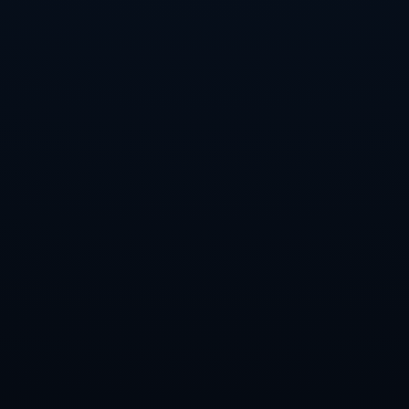
队
 媒体大肆渲染其为“黑马热门” 赛后多个世界杯下注入口迅速下调其次轮取
的是巨量资金涌入所触发的风险再平衡机制 最终比赛结果是该队只拿到一场
于基本面改善的节奏 这就是典型的情绪驱动行情
近年来 主流平台普遍引入动态赔率模型和实时交易数据 通过对历史战绩 
例如 当训练中出现核心前锋受伤消息时 即便尚未官宣 一些数据敏感的平台 
新闻滞后信息 很容易在价格已经反映之后才做出决策
 滚球盘的赔率波动 撇开偶发的极端事件 更集中体现了市场对场上局势的
下来的十几分钟内压制对手但尚未扳平 赔率可能再度微调 通过观察这种细
度 这种差异为精细化判断提供了信号
 理性管理就越重要 高频下注 多场串关 以及盲目追涨杀跌 都可能在高波
更高的选项当作风险对冲工具 同时 通过对历史盘口数据进行简单回测 
和概率的决策行为
紧密联动的 入口只是用户触达市场的表层 赔率则是市场定价的语言 而趋
更多思考 赔率为什么这样开 又为什么在短时间内发生了某种幅度的变化