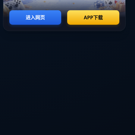
当前位置：
首页
>
新闻中心
中的这一赛事周期里 谁能读懂赔率背后的逻辑 谁就更有可
让赔率不再只是简单反映球队实力 而是同时折射出庄家模型
率与价格体系之中 对这个体系理解越深 对风险的认知就越
全球范围的庞大粉丝基础 资金天生向热门倾斜 庄家为了平衡
某些小组赛次轮或末轮 在晋级形势复杂的背景下 即便球队实
以期待锁定高赔率机会 随着小组赛开打 盘口重心逐步转向
段性切换会体现在整体赔率曲线的频繁波动以及成交量结构的
常常享受溢价 在一些世界杯下注入口中 我们可以看到某支
者而言 这种赔率被“挤压”的标的 反而可能意味性价比较低