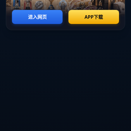
世界杯下注入口平台实时赔率更新
发布日期：2026-07-05T09:33:47+08:00
赔率更新”不仅是技术驱动的数字跳动，更是隐含在算法、市场情绪与监
与风险的边界。
体现了对盘口平衡与风险控制的双重追求。平台通过对交易深度、投注方
流量，又不至于暴露于极端风险。当某支球队在比赛前半小时内接到大量
数世界杯下注入口平台采用分布式服务架构，将行情推送、订单撮合、风
缘计算节点可以在比赛场馆附近部署，获取第一手信息并将其推送至主服务
能够更精准地判断市场情绪。例如，当赔率在短时间内连续下调，意味着
足。为了降低信息不对称，一些平台会在主页集成“行情雷达”，以热力
对德国赛前的初盘赔率为1.80：3.50。比赛前两小时，巴西队核心球
台监测，平台发现特定区域投注异常集中，立即触发风控预警，暂时限制单场下
提示。