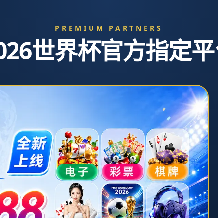
首页
关于我们