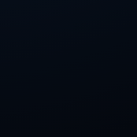
是合规问题。各国监管对于线上投注平台有严格要求，平台
注。部分合规市场还要求平台提供数据回溯功能，使监管机
好投注亚洲盘口，则在赔率更新时优先推送相关赛事；若用
精准服务”转型的趋势。
化体验的共同作用下，世界杯下注入口平台才能真正把握实