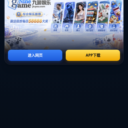
统也在不断强化，使得大额异常投注和可疑盘口波动更容易被
侦测。2026世界杯期间，合规博彩平台的反洗钱机制、赔率监
控系统以及与体育组织的情报共享机制，将直接影响公众对体
育博彩业的信任度。如果说以往的假球案多隐藏在低级别联
赛，那么在全球聚光灯下的世界杯，体育博彩业的一举一动都
处于放大镜之下，任何诚信危机都可能转化成行业声誉危机。
数字化平台与用户行为模式的改变
与以往世界杯相比，2026年处在移动互联网与算法推荐高度成
熟的阶段。买球行为更多发生在手机端与多屏场景中，体育博
彩平台通过实时赔率推送、直播数据叠加和社交功能，将“看球”
与“买球”紧密捆绑，形成一种边看边押、边聊边分享的互动模
式。算法通过分析用户偏好、投注记录和情绪波动，定制化推
送各种投注选项，提升参与频率与金额。这种个性化推荐在商
业上极具效率，却也引发“引导过度投注”“利用行为偏差放大损
失”的伦理争议。2026世界杯期间，体育博彩业对用户数据的利
用边界、推荐逻辑透明度及自我约束，将成为学界和监管层重
点关注的议题。
案例分析 北美市场的2026契机
以美国部分已合法化体育博彩的州为例，在2018年世界杯和之
后的欧洲杯期间，尽管美国队参赛表现并非顶尖，但相关地区
的在线体育博彩流水与用户增长都出现了明显峰值。这一经验
预示着：当2026世界杯在本土举行，本土球队参赛、主场氛围
叠加世界杯顶级IP效应，可能会带来更大规模的投注增长。一些
北美运营商已提早布局：与媒体平台签订联合营销合作、开发