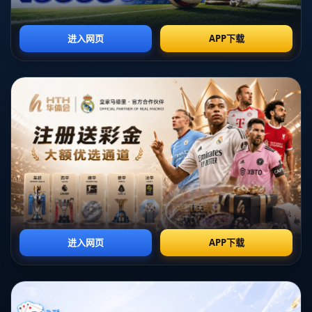
计的投注玩法显著扩展，从传统的胜平负、大小球，到角球
数、黄牌数、射门次数、球员个人数据等，“长时间、多场景、
高频率”的投注机会有利于平台提高用户留存和资金周转率。对
博彩机构而言，2026年这一届的商业价值不仅来自单场比赛的
投注额，更来自整届赛事周期内用户行为数据的沉淀，这些数
据将反向用于优化未来赛事的产品设计和风控模型，强化体育
博彩业的精细化运营能力。
合法化进程与合规边界的重新划定
2026世界杯由美国加拿大墨西哥联合承办，而美加部分地区体
育博彩已实现不同程度的合法化，这种政策环境的变化，使
“2026世界杯买球”话题从地下转向地上，从规避监管转向接纳监
管。在法律允许的地区，买球不再被简单视作“赌球”，而被归入
金融风险管理意义上的高风险娱乐消费。持牌运营商必须接受
资本、技术、合规多重审查，这在一定程度上推动整个体育博
彩业从灰色边缘走向制度化、透明化。这并不意味着风险消
失，相反，合法化往往伴随规模爆发，如何在允许“适度博彩”的
前提下防止成瘾、洗钱与操纵比赛，成为监管机构与平台共同
面对的核心议题。
操纵比赛与诚信风险的放大镜效应
世界杯等级别的赛事本身有极高的曝光度，因此任何关于假
球、操纵比赛的风吹草动，都可能被无限放大。体育博彩业与
赛事高度绑定，天然面临“利益诱导”与“诚信风险”的双重考验。
一方面，庞大投注量可能刺激非法团伙通过收买球员、裁判或
外围工作人员试图操控结果；数据分析技术与异常交易监测系