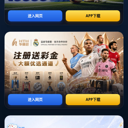
进行到第30分钟时，法国边锋卡卢卢利用角球机会头球破门，
为主队打开了胜利之门。下半场，米兰继续保持进攻压制，第
77分钟，莱奥的突破给了罗马防线致命一击，助攻波贝加打进
第二球，比分变为2-0。
然而，比赛并未如米兰所愿进入平稳收尾阶段。第86分钟，罗
马通过一个战术角球由伊巴涅斯头球破门，将比分改写为2-1。
这一进球不仅点燃了罗马全队的斗志，也让米兰球员在防守上
出现了心理波动。**补时阶段再临变数，第94分钟，罗马前锋
亚伯拉罕抓住乱战机会，将比分追平为2-2。** 短短十分钟内两
度失球，直接导致米兰三分变一分，这样的结局无疑令人唏
嘘。
---
## **战斗精神PK心理抗压：罗马如何实现“绝境反击”**
罗马的绝平除了技战术因素，也充分体现出了心理抗压的重要
性。即便以两球落后，罗马队始终没有放弃对进球的渴望。在
第86分钟，穆里尼奥换上了更具冲击力的球员，战术上加大了
抢二点的力度，并频繁利用定位球向米兰施压。**从定位球战
术到逼抢风格的调整，罗马展现了冷静的临场应变能力。**尤
其是定位球成功率的提升，为他们在最后阶段追分奠定了基
础。
反观米兰，最后十分钟的松懈与注意力不集中成为了最大的隐
藏隐患。纵观全场比赛，他们在前80分钟掌控着比赛节奏，但
在领先后明显表现出防守退缩的现象。连续两个丢球暴露了后
防线在关键时刻的配合问题，特别是补时阶段的角球漏人，成
为了致命一击。