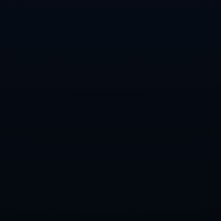
上一篇 : 前墨西哥國腳拉雲宣布結束輝煌職業
生涯.
下一篇 : 英超第7輪阿森納vs埃弗頓.
友情链接：
九游体育
广东省佛山市南海区桂城街道