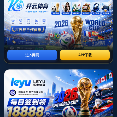
发布日期：2026-07-05T09:33:47+08:00
# 米兰遭遇罗马绝平：意甲第17轮激战，三分到手却瞬间变一分
在意甲第17轮中，AC米兰对阵罗马的比赛令人目瞪口呆，尤其
是比赛的最后阶段。**原本米兰凭借稳固的表现，一度2-0领先
**，眼看三分在握。然而，在比赛第86分钟之后，局势风云突
变，罗马连续两次得手，以2-2在最后时刻扳平比分。如此戏剧
性的结果让米兰球迷兴叹不已，同时也让这场比赛成为本赛季
意甲联赛中话题性十足的一场。
---
## **比赛亮点：从优势到危机，米兰的波折之夜**
从比赛一开始，米兰就展现了主场作战的强烈求胜欲望。比赛