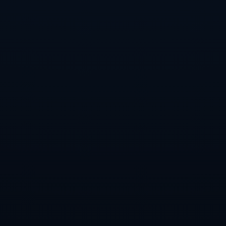
下，他们却用仅有的几次关键机会，最大化了进球效率。这无
疑值得米兰在未来应对类似局势时汲取教训。
---
## **意甲争冠新格局：细节决定成败**
目前，意甲联赛的积分榜依然充满悬念，尤其是那不勒斯的高
光表现让榜首位置看起来遥不可及。相较之下，米兰的每一场
失分都显得异常致命。**2-2的结果不仅让球队错失了原本可以
缩小的积分差距，还可能在心理层面打击球员信心。**
对于任何争冠球队而言，这样的比赛细节是决定成败的关键。
未来，米兰必须提高在压力下的抗击打能力，同时避免“似胜非
胜”的尴尬情景再度发生。
**关键词：意甲第17轮、米兰罗马2-2、丢分战役、终场绝平、
穆里尼奥战术**