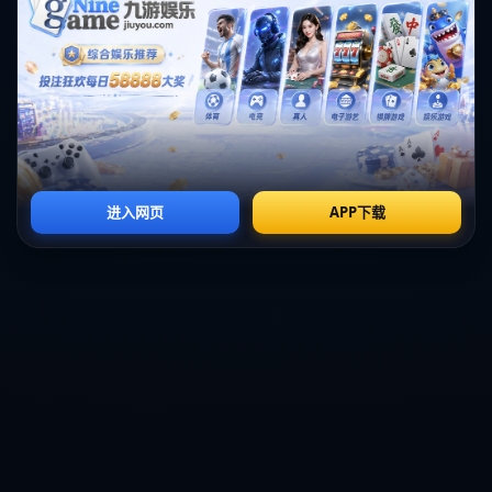
回顾双方的历史交锋记录，阿森纳占据一定优势，这对他们来
说是一个**心理利好**。然而，埃弗顿并非没有机会，每一场
比赛的心理因素都是不可忽视的。上赛季的一些激烈对抗，以
及球员间的直接对话，可能都会影响到本场比赛的气氛和结
果。
综上所述，这场英超第7轮的比赛无疑会非常精彩。**阿森纳与
埃弗顿**的对决不仅仅是一场三分的争夺，更是对双方球队实
力、战术智慧以及心理素质的一次全面检验。无论结果如何，
都是值得关注和期待的比赛。
上一篇 : 意甲第17輪米蘭2-2羅馬 86分鐘後連丟
兩球 米蘭到手3分變1分.
下一篇 : 2023女足世界杯小組賽尼日利亞0-0加
拿大 辛克萊爾失點 尼日利亞逼和奧運冠軍！.