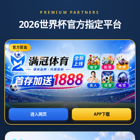
新闻中心
分类
英超第7輪阿森納vs埃弗頓.
发布日期：2026-07-05T09:33:47+08:00