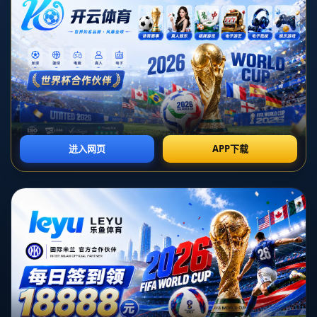
**解析英超第7轮：阿森纳迎战埃弗顿**
在本赛季英超联赛的第7轮，阿森纳将与埃弗顿展开对决，这场
比赛无疑会吸引大量球迷和分析师的眼球。**阿森纳**近年来
一直在努力重返联赛巅峰，而**埃弗顿**则渴望通过稳定的表
现突破中游困境。本篇文章将深入解析双方的阵容、战术，并
预测可能的发展趋势。
**1. 阿森纳的进攻火力：**
阿森纳本赛季的表现可圈可点。新援的加入和老将的稳定发挥
都为球队增加了**进攻多样性**。在主教练的指挥下，球队逐
渐形成了一套以**快速传导**和**边路突破**为主要特色的战
术体系。本赛季，阿森纳的进球数在联赛中名列前茅，这无疑
展示了他们的进攻威力。**前锋线**上的主力球员如然在不断
制造威胁，而中场核心则负责串联起前后场，提供源源不断的
支持。
**2. 埃弗顿的防守挑战：**
相比之下，埃弗顿的表现稍显不稳。尽管他们在某些比赛中展
现了坚韧的防守组织，但在面对高强度进攻时仍有漏洞。这一
点在本赛季对阵曼城和利物浦的比赛中表现得尤为明显。埃弗
顿在本场比赛中要想有所作为，必须在防守端做好准备，尤其
是要关注**阿森纳的边路攻击**以及中路渗透。
**3. 重点球员对决：**
比赛中值得关注的还有一些关键球员的对决。阿森纳的**中场
指挥官**与埃弗顿的防守大将之间的博弈，将直接影响到比赛