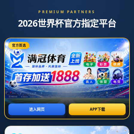
新闻中心
分类
年輕的希望破滅：利物浦18歲中鋒丹斯傷停2個
月，外租普林茅斯計劃取消.