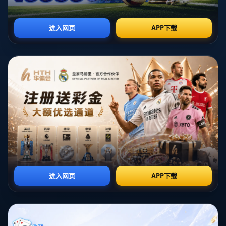
提到瑞典女足，不得不提她们在历史上的杰出成就。瑞典女足
曾多次在国际大赛上取得佳绩，在**1995年首次举办的女足世
界杯**上，她们勇夺季军。此后，瑞典女足便一直在世界足坛
上占据一席之地。凭借着稳定的发挥和成熟的比赛经验，瑞典
女足屡屡成为欧美强队中的佼佼者。
**2023年瑞典阵容解析**
在2023年的比赛中，瑞典女足的阵容可谓是老将新兵结合，充
满活力和潜力。门将赫德维格·林达尔（Hedvig Lindahl）凭借丰
富的实战经验，成为球队后防线上的**坚实屏障**。中场方
面，以科索夫莱娜·阿斯兰尼（Kosovare Asllani）为核心，她在
传球和组织进攻方面的能力尤为突出，常常能在关键时刻助攻
队友得分。
前锋索菲亚·雅各布森（Sofia Jakobsson）则是瑞典队的**进攻利
器**，其快速的突破能力和精准的射门技术让她成为对手后防
线的一大威胁。年轻球员如斯蒂娜·布莱克斯特纽斯（Stina
Blackstenius）也逐渐崭露头角，为球队带来了新的活力。