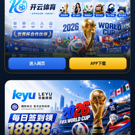
发布日期：2026-07-05T09:33:47+08:00
在一场充满激情与对抗的中超联赛第13轮中，长春亚泰迎来了
河北队。这场比赛不仅因结果引人瞩目，更因球员的精彩表现
和场内外的戏剧性事件让人津津乐道。本文将深入分析这场比
赛，探讨各方精彩表现与意外。
**长春亚泰**与河北队的碰撞始于一个良好的开局。双方在开
场阶段都展现出积极的进攻意图。**谭龙**，作为长春亚泰的
重要进攻核心，以两次助攻和一粒入球的傲人数据再次证明了
自己的价值。在他的带领下，长春亚泰持续施压，牢牢掌控了
比赛主动权。
比赛中，谭龙的**非凡表现**无疑是让长春亚泰立于不败之地
的关键。第30分钟，他敏锐地抓住了对方防线的漏洞，为队友
创造了绝佳的进攻机会，助攻首开纪录。随后，他又在一次精
准的角球中收获了个人入球，让观众们看到了他极具威胁的攻
击力。
然而，比赛的**高潮**不仅止于进球。在下半场，河北队的支
柱球员**张呈栋**和**王鹏**因连番激烈的对抗分别被红牌罚
下，让河北队陷入近乎崩溃的境地。在这些重要球员被罚下
后，河北队不仅在场上少了一员大将，同时也面临更大的防守
压力。**张呈栋与王鹏被罚下**，无疑是比赛的转折点，让河
北队的反扑变得更为艰难。