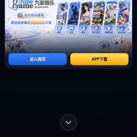
通过分析本场比赛，我们可以看到在足球比赛中，个人的突出
表现和团队的有效合作同样重要。未来的比赛中，如何进一步
优化调整，将决定长春亚泰和河北队在接下来的赛季中能走多
远。
上一篇 : 西甲第1輪阿爾梅裏亞1-2皇家馬德裏
阿拉巴替補任意球制勝.
下一篇 : 2022世界杯威爾士簡介.
友情链接：
九游体育
广东省佛山市南海区桂城街道
010-5958417
Copyright 2024
九游体育(JIUYOU SPORTS)官方网站-登陆入口
All
Rights by
九游体育




导航
电话
咨询
地图