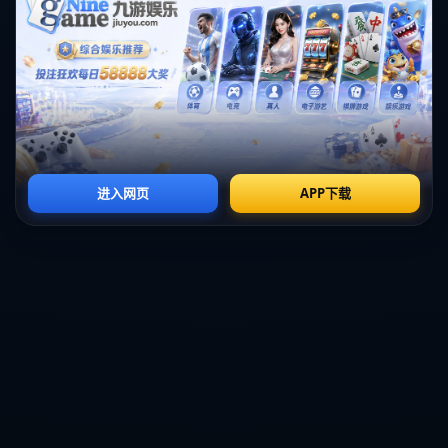
从数据上看，皇家马德里全场控球率接近60%，对阿尔梅里亚形
成了明显压制。而射门次数皇马也以13次领先于对手。这表明
即便比分落后时，皇马依然牢牢掌控着场上的主动权。这是安
切洛蒂团队精准数据分析和战术执行力的体现。
此外，在阿尔梅里亚试图通过密集防守守住比分时，皇马灵活
调整阵型，将进攻重心更加集中在中路。尤其是阿拉巴登场后
进一步拉开了边路空间，提高了皇马的最终得分效率。这些因
素相结合，促成了最终的逆转胜利。
### 结语：
首轮比赛的胜利不仅为皇家马德里新赛季开了好头，也展示了
他们“阵容深度+战术智慧”的独特优势。**阿拉巴任意球的惊艳
爆发令人眼前一亮，而皇家马德里的整体表现更是展现了争夺