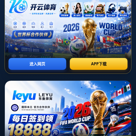
发布日期：2026-07-05T09:33:47+08:00
**西甲首轮：皇家马德里客场逆转阿尔梅里亚，阿拉巴替补零
失误献制胜任意球**
新赛季的西甲联赛总是充满悬念和看点，而皇家马德里的首战
无疑是众多球迷关注的焦点。**8月14日进行的西甲第1轮比赛
中，皇家马德里在客场2-1击败阿尔梅里亚，为新赛季取得开门
红。本场比赛最大的亮点，莫过于替补上场的阿拉巴精准任意
球完成制胜一击，直接锁定胜局，备受外界点赞。**
### 强势开局却遭遇冷水泼头
比赛伊始，主队阿尔梅里亚凭借主场之利，迅速展开了攻势。
在第6分钟，他们便抓住一次反击机会，由**拉马扎尼推射破门
**，早早取得了1-0的领先。这一进球让比赛节奏立即变得紧张
起来，也让主场球迷振奋不已。
虽然开局不利，但皇家马德里并未被打乱节奏。他们组织稳健
的传控并耐心寻找破门机会，逐渐压制了阿尔梅里亚的气势。
在人员轮转方面，主帅安切洛蒂显得运筹帷幄，为下半场的逆
转埋下了伏笔。
### 本泽马展现领袖风范，皇马扳平比分
在球队落后的情况下，**身为队长的本泽马扛起了进攻大旗
**。他不仅在中场起到了调度作用，还在禁区内不断给对手施
加压力，为队友创造机会。第43分钟，皮球传到禁区前沿，本
泽马灵巧分球给卢卡斯·巴斯克斯——后者一脚冷静推射破门，
比分被成功扳平至1-1。