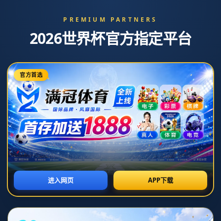
新闻中心
分类
西班牙人與國際足聯慶祝武磊三十歲生日 年過30
的武磊能否參加世界杯？.