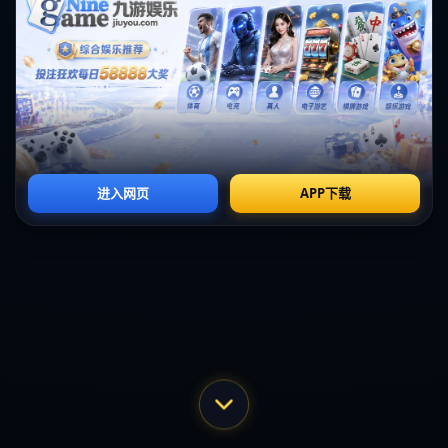
总结来看，**年过三十的武磊并非一名“迟暮之星”**，而是正在
为新目标奋力拼搏的成熟球员。他代表了中国足球的希望，也
令无数球迷对未来充满期待。只要潜心钻研，坚守梦想，他参
与世界杯的愿景将不再遥不可及。
上一篇 : 羅斯在芝加哥快閃花店中現身高舉
MVP獎杯的瞬間.
下一篇 : 詹姆斯30分以上場次創歷史新高 濃眉
貢獻18分19籃板 湖人戰勝老鷹.
友情链接：
九游体育
广东省佛山市南海区桂城街道
010-5958417
Copyright 2024
九游体育(JIUYOU SPORTS)官方网站-登陆入口
All
Rights by
九游体育




导航
电话
咨询
地图