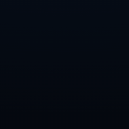
上还是场外，都表现出极佳的配合，这种团队精神是湖人队在
激烈比赛中屡次胜出的关键因素。
**结论**
此次湖人对阵老鹰的比赛，堪称是詹姆斯和戴维斯两位巨星的
经典展示**，他们在攻防两端的统治力无与伦比**。这样的表
现不仅为湖人队赢得了宝贵的胜利，也让球迷对湖人本赛季的
前景充满期待。两位球星的出色合作，将继续成为湖人寻求更
多胜利的坚实基础。
上一篇 : 西班牙人與國際足聯慶祝武磊三十歲
生日 年過30的武磊能否參加世界杯？.
下一篇 : 特萊斯貢獻19分7助攻6籃板4搶斷 亨
特砍下22分14籃板10助攻 楊文學也有16分9籃
板 北控輕松戰勝四川.
友情链接：
九游体育
广东省佛山市南海区桂城街道
010-5958417
Copyright 2024
九游体育(JIUYOU SPORTS)官方网站-登陆入口
All