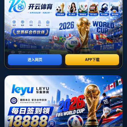
发布日期：2026-07-05T09:33:47+08:00
**詹姆斯再现辉煌：30分以上场次创历史新高，湖人擒获老鹰
**
在刚刚结束的一场NBA比赛中，湖人队以詹姆斯的**30分以上
**表现压制住了老鹰队的反扑，浓眉哥安东尼·戴维斯则凭借其
**18分和19个篮板**的精彩贡献，使湖人最终获得胜利。这场
比赛不仅让湖人继续稳步前进，也让詹姆斯再次刷新了个人记
录，将自己的历史地位进一步巩固。
**詹姆斯的历史新高**
詹姆斯，这位全明星球员，随着年龄的增长，依旧保持着高水
平的竞技状态。在今场比赛中，他的总得分再次突破30分，这
不仅帮助湖人赢得关键比赛，还让他个人的30分以上场次创造
了新的历史纪录。詹姆斯堪称是篮球历史的活传奇，他的每一
次表现都让球迷惊叹。他在场上的灵活应变和精准的投篮，尤
其是在关键时刻的冷静处理，使得他的得分能力始终保持在联
盟的顶尖水平。
**浓眉哥的全面表现**
在詹姆斯强势发挥的同时，浓眉哥安东尼·戴维斯的表现同样不
容忽视。他不但拿下了**18分的可观得分**，同时也是湖人队
的篮板王，抢下了19个篮板球。这份数据足以显示他在场上的
全面性和对篮下的掌控能力。戴维斯的存在为詹姆斯减轻了压
力，使得湖人队在进攻和防守两端都能保持较高的效率。
**湖人的团队合作**