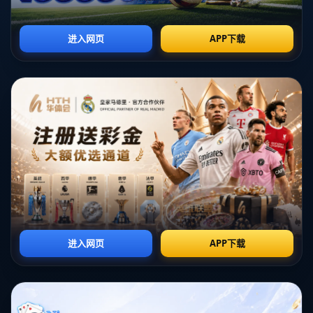
尽管詹姆斯和戴维斯是比赛的焦点，但湖人队的成功离不开全
队的努力。每名球员都在自己的岗位上尽心尽力，确保球队在
比赛中的每一个环节都能运转流畅。湖人的后备球员也提供了
坚实的支持，特别是在詹姆斯和戴维斯被严防的时候，他们站
出来填补得分空白。
**对手分析：老鹰队的挑战**
老鹰队在比赛中虽败，但其顽强的表现值得尊敬。球队核心特
雷·杨依旧展现了其快速突破和灵活进攻的特点，压力下的发挥
让湖人防线屡次紧张。然而，面对詹姆斯这样的对手，老鹰未
能在关键时刻掌控比赛节奏，也在进攻效率上略显逊色。为了
能够更好地与联盟顶尖球队抗衡，老鹰需要加强防守的稳定性
和进攻的多样性。
**詹姆斯与戴维斯的化学反应**